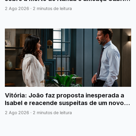
para esconder a verdade
2 Ago 2026
·
2 minutos de leitura
Vitória: João faz proposta inesperada a
Isabel e reacende suspeitas de um novo
romance
2 Ago 2026
·
2 minutos de leitura