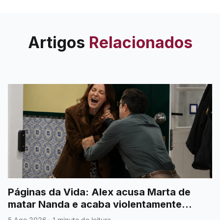
Artigos
Relacionados
Páginas da Vida: Alex acusa Marta de
matar Nanda e acaba violentamente
agredido
5 Ago 2026
·
1 minuto de leitura