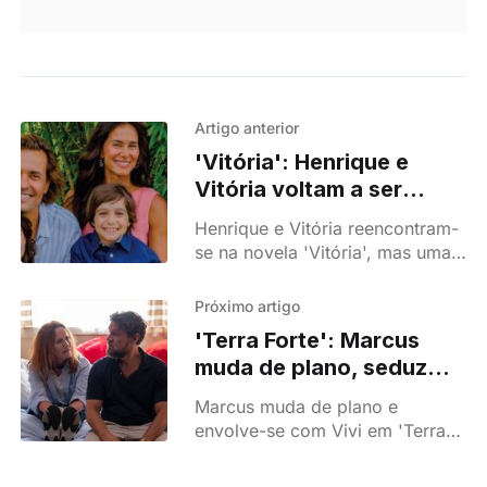
Artigo anterior
'Vitória': Henrique e
Vitória voltam a ser
família, mas vilã ameaça
Henrique e Vitória reencontram-
destruir tudo
se na novela 'Vitória', mas uma
vilã coloca a felicidade do casal
em risco e reacende conflitos
Próximo artigo
familiares.
'Terra Forte': Marcus
muda de plano, seduz
Vivi e esquece Glória
Marcus muda de plano e
envolve-se com Vivi em 'Terra
Forte', colocando Glória em
risco na novela da TVI.