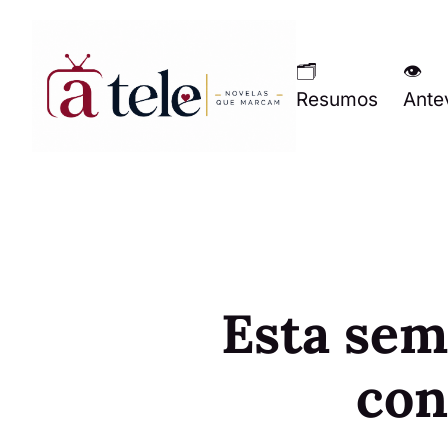
🗂
👁
Resumos
Ante
Esta sem
con