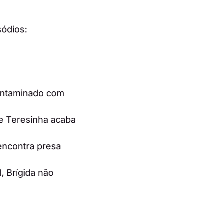
sódios:
contaminado com
e Teresinha acaba
encontra presa
, Brígida não