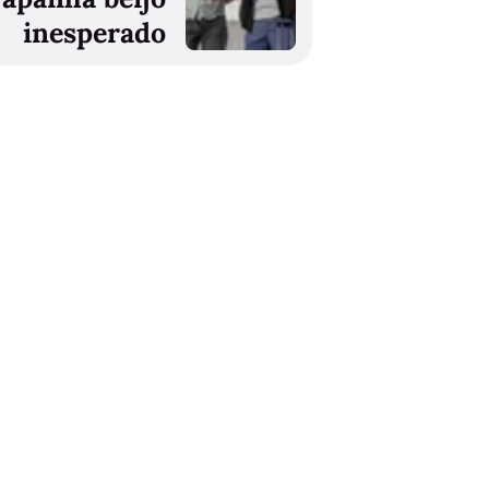
inesperado
A Herança