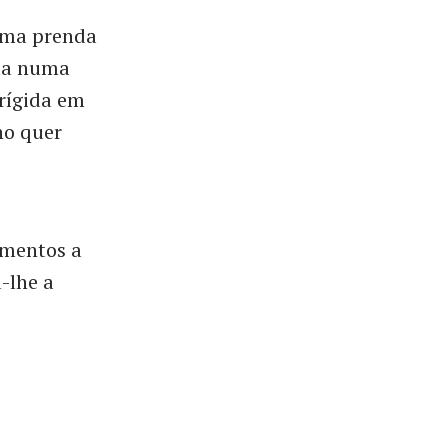
 uma prenda
ma numa
Brígida em
ho quer
imentos a
-lhe a