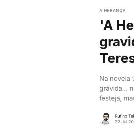
A HERANÇA
'A He
gravi
Teres
Na novela 
grávida… n
festeja, ma
Rufino Tei
22 Jul 2