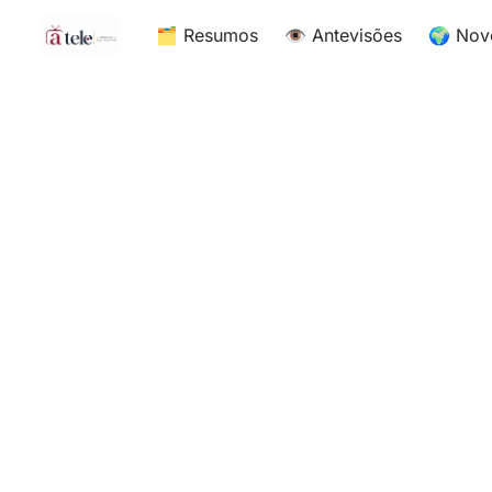
🗂 Resumos
👁 Antevisões
🌍 Nov