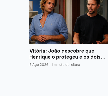
Vitória: João descobre que
Henrique o protegeu e os dois
fazem finalmente as pazes
5 Ago 2026
·
1 minuto de leitura
© 2026 aTele | Novelas, Televisão e Ficção. All rights reserved