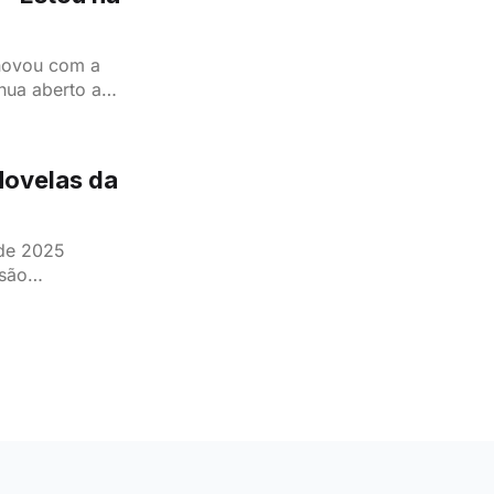
enovou com a
inua aberto a
Novelas da
 de 2025
isão
 as primeiras
quanto os