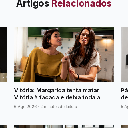
Artigos
Relacionados
Vitória: Margarida tenta matar
Pá
nis
Vitória à facada e deixa toda a
de
família em choque
vi
6 Ago 2026
·
2 minutos de leitura
5 A