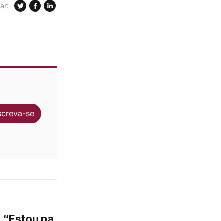
ar:
screva-se
: “Estou na