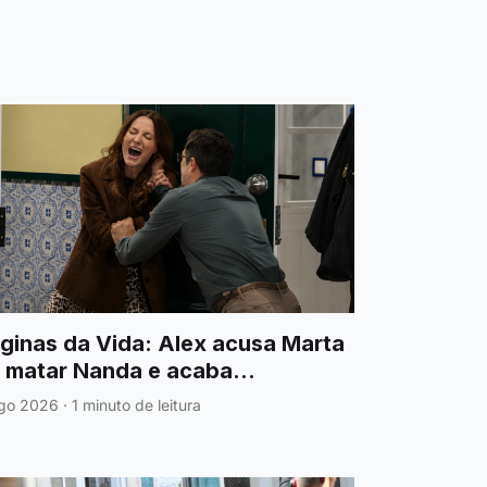
ginas da Vida: Alex acusa Marta
 matar Nanda e acaba
olentamente agredido
go 2026
·
1 minuto de leitura