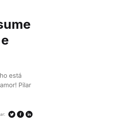
ssume
 e
ho está
mor! Pilar
ar: