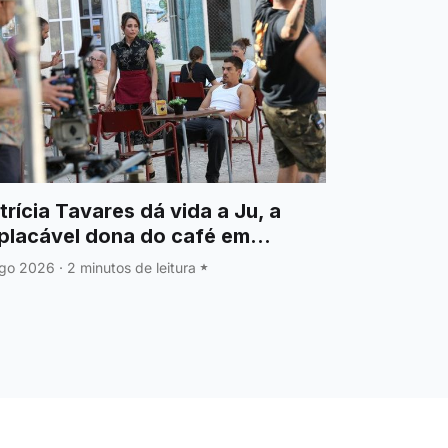
trícia Tavares dá vida a Ju, a
placável dona do café em
stino Maior
go 2026
·
2 minutos de leitura