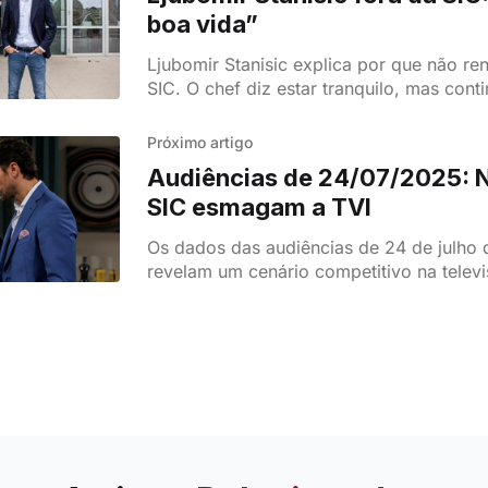
boa vida”
Ljubomir Stanisic explica por que não r
SIC. O chef diz estar tranquilo, mas cont
novos desafios televisivos.
Próximo artigo
Audiências de 24/07/2025: 
SIC esmagam a TVI
Os dados das audiências de 24 de julho
revelam um cenário competitivo na telev
portuguesa, com a SIC e a TVI a disputar
posições nos programas mais vistos, en
canais por cabo dominam o share total.