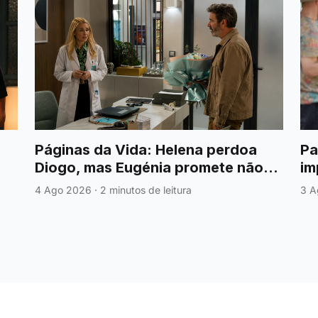
Páginas da Vida: Helena perdoa
Pa
Diogo, mas Eugénia promete não
im
desistir dele
De
4 Ago 2026
·
2 minutos de leitura
3 A
.