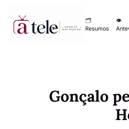
🗂
👁
Resumos
Ante
Gonçalo p
H