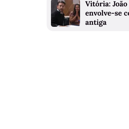
Vitória: João 
envolve-se c
antiga
Também poderá gostar
🔮 Antevisões