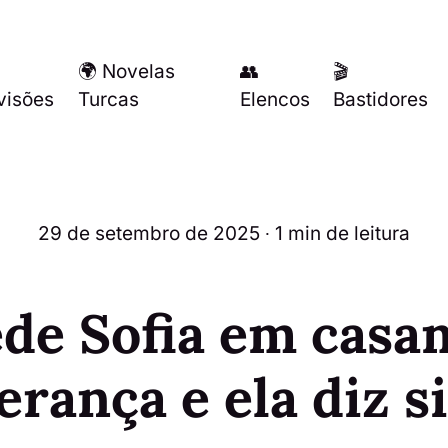
🌍 Novelas
👥
🎬
visões
Turcas
Elencos
Bastidores
29 de setembro de 2025
∙ 1 min de leitura
ede Sofia em casa
erança e ela diz s