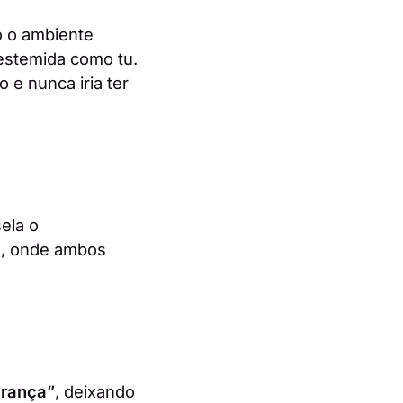
o o ambiente
destemida como tu.
 e nunca iria ter
ela o
o, onde ambos
erança”
, deixando