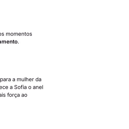
dos momentos
samento
.
para a mulher da
ce a Sofia o anel
ais força ao