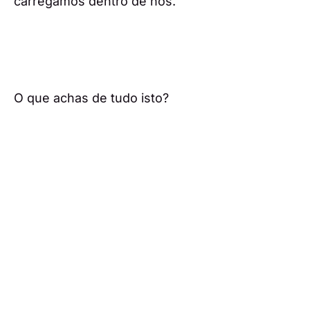
carregamos dentro de nós.
O que achas de tudo isto?
Fonte: Artigo de Opinião com base em
acontecimentos lidos na
TVI
.