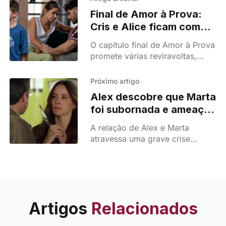
Final de Amor à Prova:
Cris e Alice ficam com
Nico e Sara assume
O capítulo final de Amor à Prova
romance com David
promete várias reviravoltas,
desde a decisão sobre a guarda
de Nico até novos romances e
Próximo artigo
uma despedida inesperada.
Alex descobre que Marta
foi subornada e ameaça:
"Vais acabar sozinha"
A relação de Alex e Marta
em Páginas da Vida
atravessa uma grave crise
depois de uma descoberta
inesperada. O avô de Kiko acusa
a mulher de ter aceite dinheiro
de Eugénia.
Artigos
Relacionados