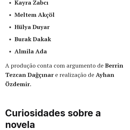
Kayra Zabcı
Meltem Akçöl
Hülya Duyar
Burak Dakak
Almila Ada
A produção conta com argumento de
Berrin
Tezcan Dağçınar
e realização de
Ayhan
Özdemir
.
Curiosidades sobre a
novela