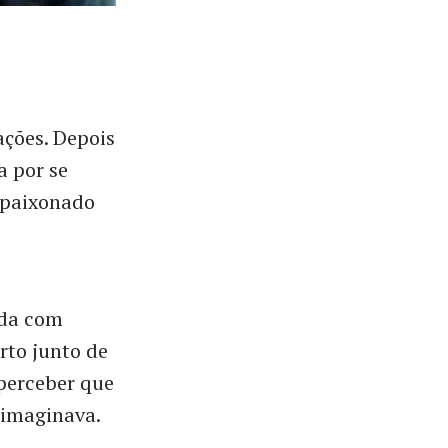
ções. Depois
a por se
apaixonado
ada com
rto junto de
 perceber que
 imaginava.