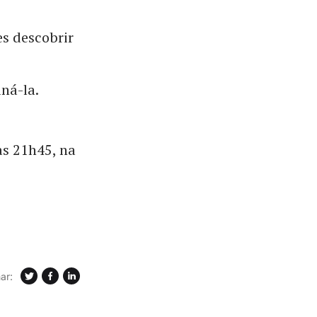
s descobrir
ná-la.
às 21h45, na
ar: