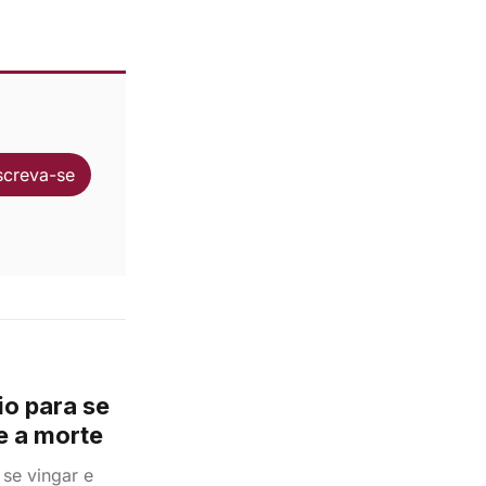
screva-se
io para se
 e a morte
 se vingar e