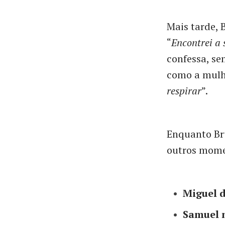
Mais tarde, 
“
Encontrei a 
confessa, s
como a mulh
respirar
”.
Enquanto Bru
outros mome
Miguel d
Samuel 