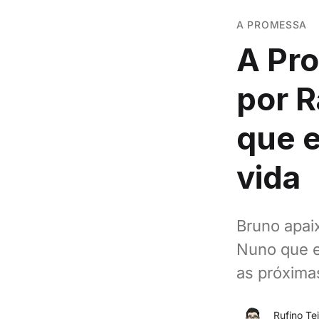
A PROMESSA
A Pr
por R
que e
vida
Bruno apai
Nuno que e
as próximas
Rufino Tei