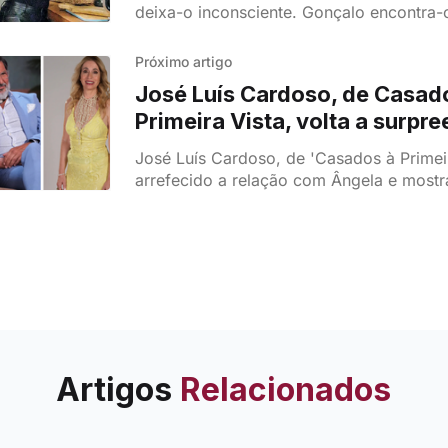
deixa-o inconsciente. Gonçalo encontra
ajuda num episódio cheio de emoção.
Próximo artigo
José Luís Cardoso, de Casad
Primeira Vista, volta a surpre
relação com Ângela terá arre
José Luís Cardoso, de 'Casados à Primeira
arrefecido a relação com Ângela e mostr
mais próximo de outras mulheres.
Artigos
Relacionados