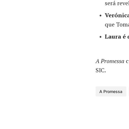
será reve
Verónic
que Tomá
Laura é 
A Promessa
c
SIC.
A Promessa