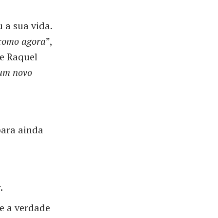
 a sua vida.
 como agora
”,
e Raquel
 um novo
para ainda
.
e a verdade