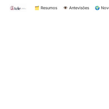
🗂 Resumos
👁 Antevisões
🌍 Nov