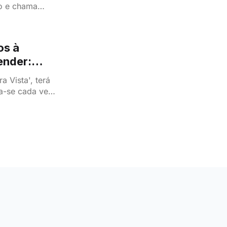
-o e chama
os à
ender:
fecido
 Vista', terá
a-se cada vez