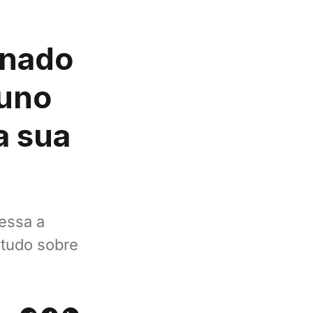
onado
Nuno
a sua
essa a
 tudo sobre