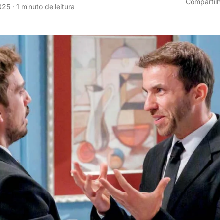
Compartilh
025
·
1 minuto de leitura