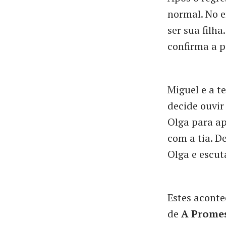
normal. No e
ser sua filh
confirma a p
Miguel e a t
decide ouvir
Olga para a
com a tia. D
Olga e escut
Estes aconte
de
A Prome