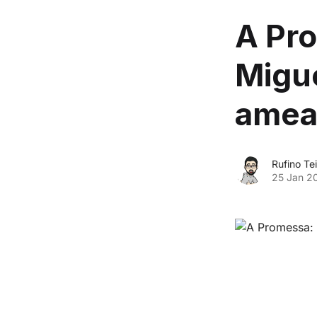
A Pro
Migue
amea
Rufino Tei
25 Jan 2