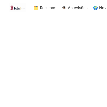
🗂 Resumos
👁 Antevisões
🌍 Nov