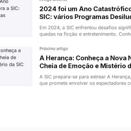
2024 foi um Ano Catastrófico
SIC: vários Programas Desilu
Em 2024, a SIC enfrentou desafios signif
quedas na ficção e entretenimento. Conh
principais fatores que marcaram este ano d
Próximo artigo
A Herança: Conheça a Nova 
Cheia de Emoção e Mistério d
A SIC prepara-se para estrear A Herança
que promete envolver os espectadores 
história repleta de segredos, traições e r
emocionantes.