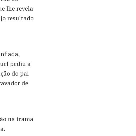
e lhe revela
ujo resultado
nfiada,
uel pediu a
ção do pai
ravador de
são na trama
a.