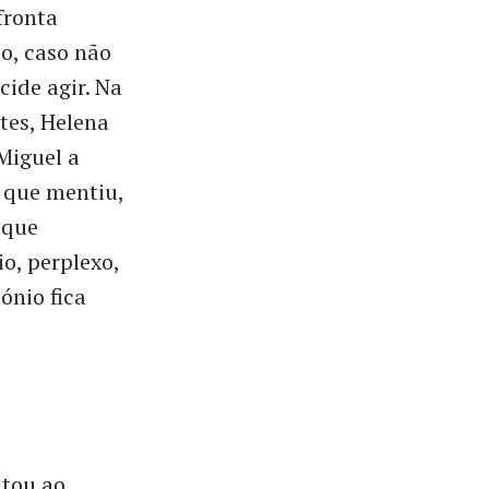
fronta
o, caso não
cide agir. Na
tes, Helena
 Miguel a
 que mentiu,
 que
o, perplexo,
ónio fica
ltou ao