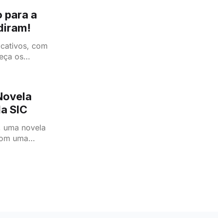
 para a
diram!
icativos, com
eça os
ifícil.
Novela
a SIC
, uma novela
com uma
eviravoltas