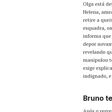
Olga está de
Helena, amea
retire a que
esquadra, on
informa que 
depor novam
revelando qu
manipulou to
exige explic
indignado, e
Bruno t
Após o regre