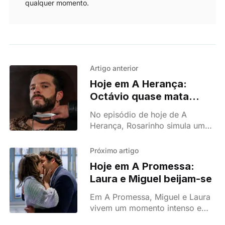
qualquer momento.
Artigo anterior
Hoje em A Herança:
Octávio quase mata
Heitor
No episódio de hoje de A
Herança, Rosarinho simula uma
agressão, acusa Teresinha de
violência e pressiona Bernardo.
Próximo artigo
Pilar expulsa Teresinha de casa
Hoje em A Promessa:
e Pedro teme as consequências
Laura e Miguel beijam-se
da invasão à fábrica.
Em A Promessa, Miguel e Laura
vivem um momento intenso e
acabam por trocar um beijo