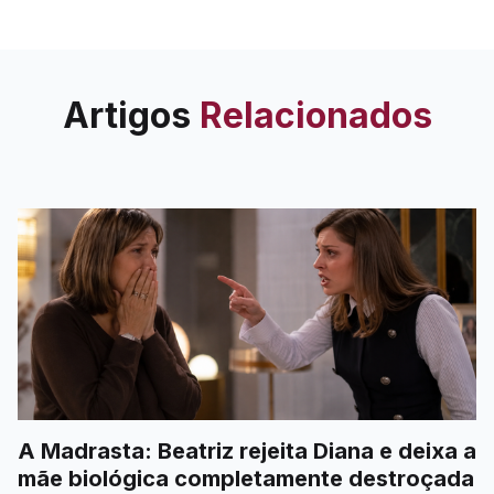
inesperado. Olga ameaça
Miguel, Elsa é acusada de
vender álcool a menores e
Bianca recebe uma carta
Artigos
Relacionados
devastadora do hospital.
A Madrasta: Beatriz rejeita Diana e deixa a
mãe biológica completamente destroçada