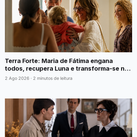
Terra Forte: Maria de Fátima engana
todos, recupera Luna e transforma-se na
grande heroína
2 Ago 2026
·
2 minutos de leitura