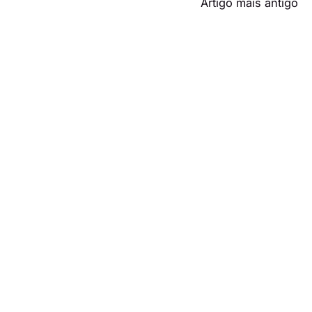
Artigo mais antigo
Liliana entra em ‘Segunda
Núpcias’ e esconde tudo do
namorado: O amor foi traído!
Também poderá gostar