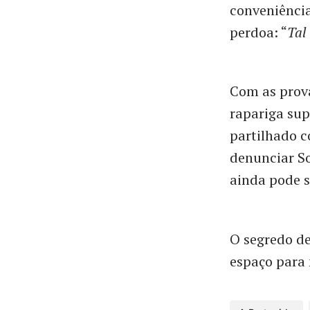
conveniência
perdoa: “
Tal
Com as prova
rapariga sup
partilhado 
denunciar So
ainda pode s
O segredo de
espaço para 