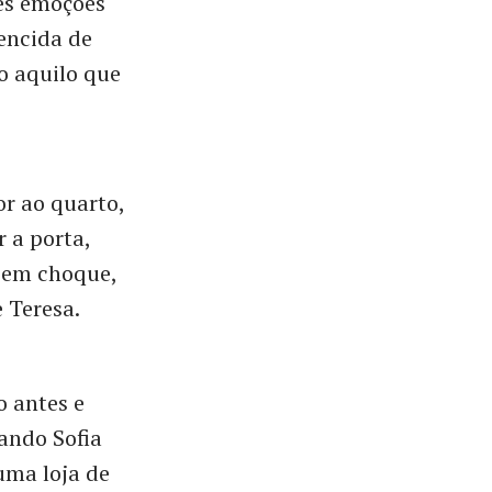
es emoções
encida de
o aquilo que
r ao quarto,
 a porta,
, em choque,
 Teresa.
o antes e
ando Sofia
uma loja de