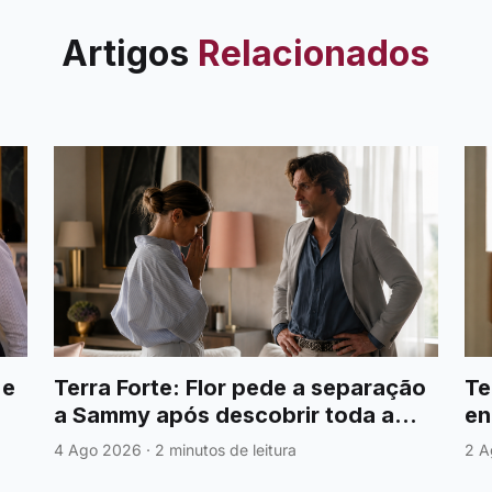
Artigos
Relacionados
 e
Terra Forte: Flor pede a separação
Te
a Sammy após descobrir toda a
en
verdade sobre António
tr
4 Ago 2026
·
2 minutos de leitura
2 A