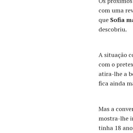
Os próximos
com uma rev
que
Sofia m
descobriu.
A situação c
com o pretex
atira-lhe a 
fica ainda m
Mas a conver
mostra-lhe i
tinha 18 ano