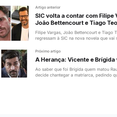
Artigo anterior
SIC volta a contar com Filipe
João Bettencourt e Tiago Te
Pereira
Filipe Vargas, João Bettencourt e Tiago T
regressam à SIC na nova novela que vai s
Herança.
Próximo artigo
A Herança: Vicente e Brígida
Ao saber que foi Brígida quem matou Rau
decide chantegar a matriarca, pedindo q
com ele. Sem qualquer hipótese, a mãe d
por aceitar.