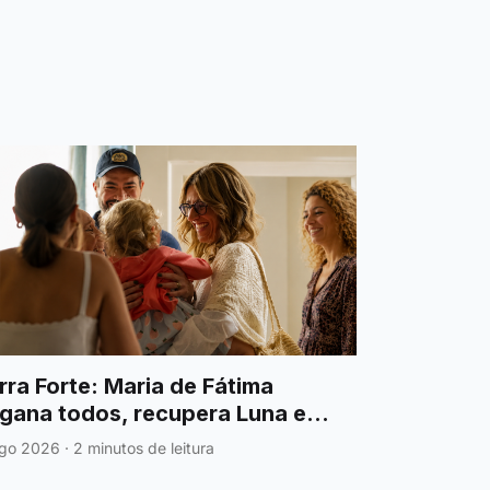
rra Forte: Maria de Fátima
gana todos, recupera Luna e
ansforma-se na grande heroína
go 2026
·
2 minutos de leitura