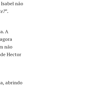
 Isabel não
te?
”.
a. A
 agora
em não
 de Hector
a, abrindo