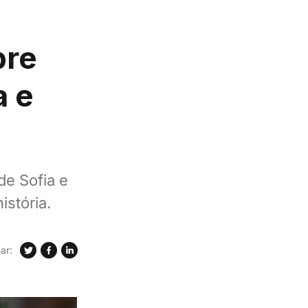
bre
a e
de Sofia e
stória.
ar: