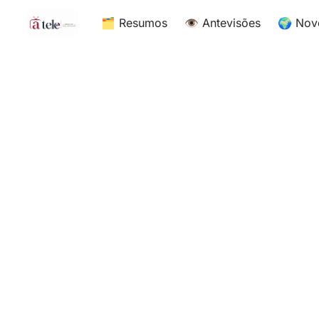
🗂 Resumos
👁 Antevisões
🌍 Nov