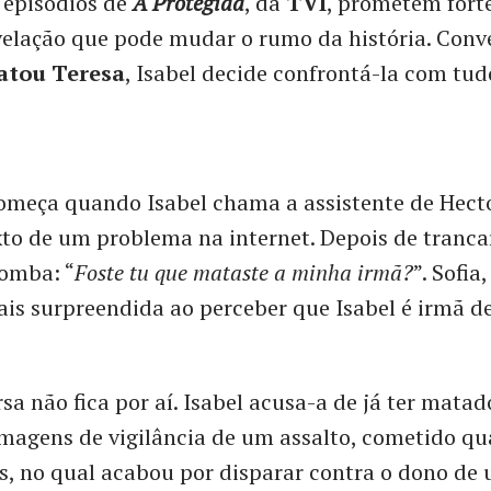
 episódios de
A Protegida
, da
TVI
, prometem fort
elação que pode mudar o rumo da história. Conv
atou Teresa
, Isabel decide confrontá-la com tud
omeça quando Isabel chama a assistente de Hecto
to de um problema na internet. Depois de trancar
bomba: “
Foste tu que mataste a minha irmã?
”. Sofia
ais surpreendida ao perceber que Isabel é irmã de
sa não fica por aí. Isabel acusa-a de já ter matad
magens de vigilância de um assalto, cometido qu
s, no qual acabou por disparar contra o dono de 