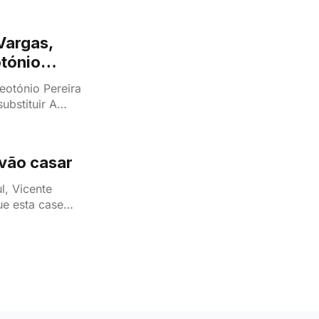
 Vargas,
otónio
eotónio Pereira
ubstituir A
 vão casar
l, Vicente
ue esta case
e Pilar acaba