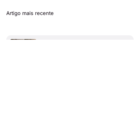
Artigo mais recente
Inês foge para Espanha com o
filho para afastar Vicente
Artigo mais antigo
Carolina mata Manuel, rapta
os netos e tenta fugir do país
em ‘Vitória’