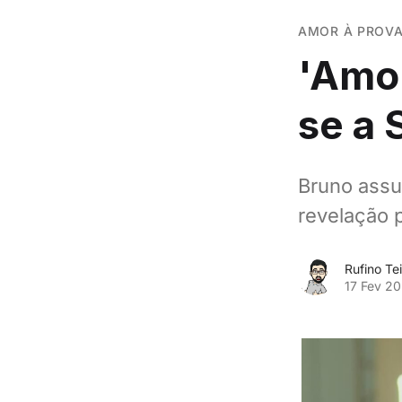
AMOR À PROV
'Amor
se a 
Bruno assu
revelação 
Rufino Tei
17 Fev 2