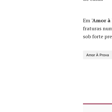
Em
'Amor à
fraturas num
sob forte pr
Amor À Prova