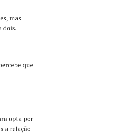
zes, mas
 dois.
 percebe que
ara opta por
s a relação