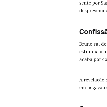
sente por Sa
desprevenid
Confiss
Bruno sai do
estranha a a
acaba por co
A revelação 
em negação e