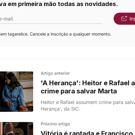
va em primeira mão todas as novidades.
e-mail
In
m tagarelice. Cancele a inscrição a qualquer momento.
Artigo anterior
'A Herança': Heitor e Rafae
crime para salvar Marta
Heitor e Rafael assumem crime para salv
Herança', da SIC.
Próximo artigo
Vitória é raptada e Francisco