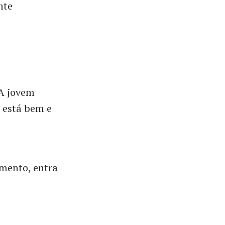
nte
 A jovem
 está bem e
omento, entra