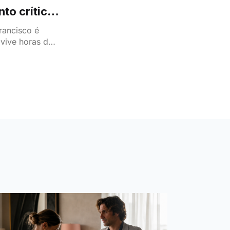
to crítico
rancisco é
 vive horas de