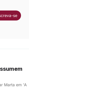
screva-se
l assumem
ar Marta em 'A