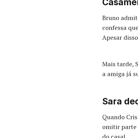
Casamen
Bruno admite
confessa que
Apesar disso
Mais tarde, 
a amiga já s
Sara de
Quando Cris 
omitir parte
do casal.