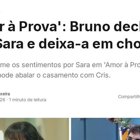
A
 à Prova': Bruno dec
Sara e deixa-a em ch
me os sentimentos por Sara em 'Amor à Pro
pode abalar o casamento com Cris.
xeira
Compartilh
026
·
1 minuto de leitura