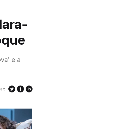
lara-
oque
va' e a
ar: