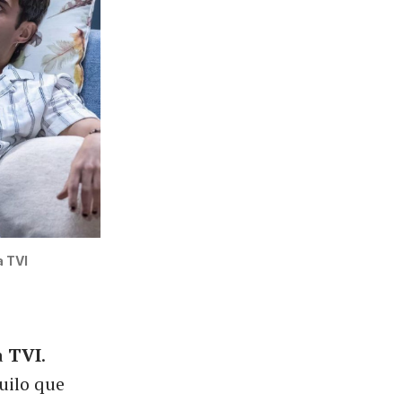
a TVI
a
TVI
.
uilo que