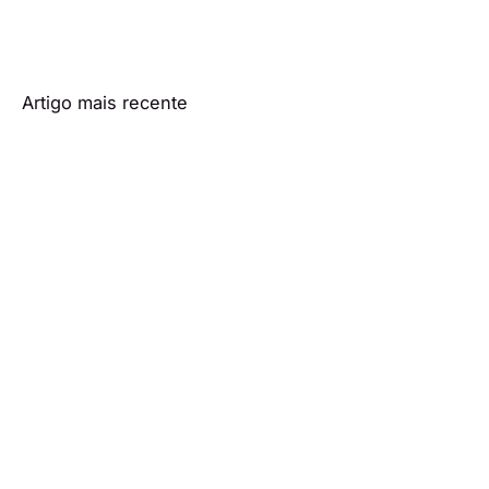
Artigo mais recente
Inês Bicho e Paulo Chadeca
desfrutam de dias de
diversão com ex-colegas de
Casados À Primeira Vista
Artigo mais antigo
Teresa descobre mentiras de
Alberto em Senhora do Mar e