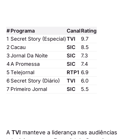
#
Programa
Canal
Rating
1
Secret Story (Especial)
TVI
9.7
2
Cacau
SIC
8.5
3
Jornal Da Noite
SIC
7.3
4
A Promessa
SIC
7.4
5
Telejornal
RTP1
6.9
6
Secret Story (Diário)
TVI
6.0
7
Primeiro Jornal
SIC
5.5
A
TVI
manteve a liderança nas audiências