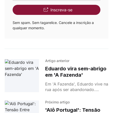
Inscreva-se
Sem spam. Sem tagarelice. Cancele a inscrição a
qualquer momento.
Artigo anterior
Eduardo vira sem-abrigo
em 'A Fazenda'
Em 'A Fazenda', Eduardo vive na
rua após ser abandonado.
Mafalda tenta ajudá-lo, mas ele
recusa. A trama ganha força
Próximo artigo
com novos desafios.
'Alô Portugal': Tensão