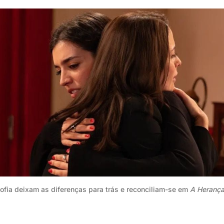
Sofia deixam as diferenças para trás e reconciliam-se em 
A Heranç