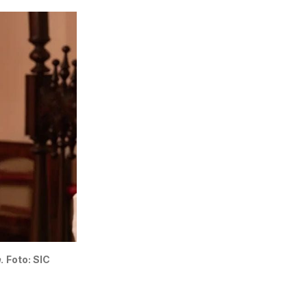
a
. 
Foto: SIC