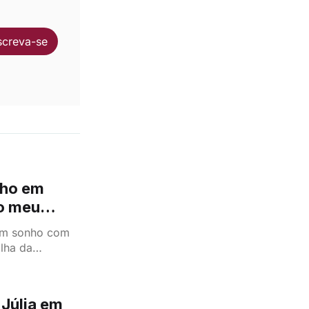
screva-se
nho em
 o meu
um sonho com
ilha da
 Júlia em