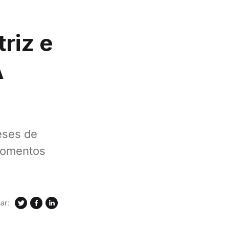
riz e
A
eses de
 momentos
ar: