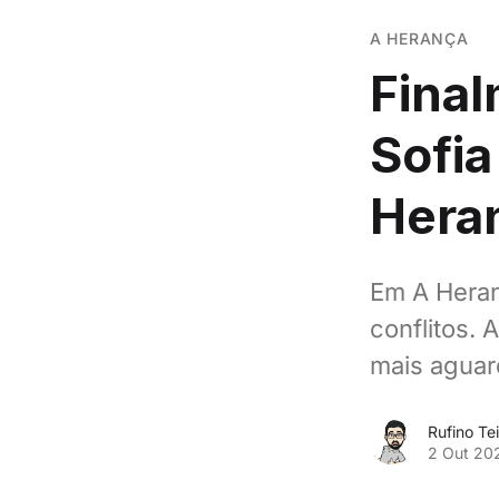
A HERANÇA
Final
Sofia
Hera
Em A Heran
conflitos.
mais aguar
Rufino Tei
2 Out 20