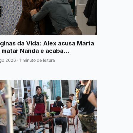
ginas da Vida: Alex acusa Marta
 matar Nanda e acaba
olentamente agredido
go 2026
·
1 minuto de leitura