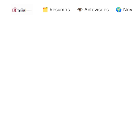
🗂 Resumos
👁 Antevisões
🌍 Nov