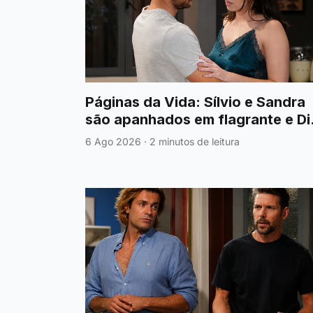
Páginas da Vida: Sílvio e Sandra
são apanhados em flagrante e Di
fica em choque
6 Ago 2026
·
2 minutos de leitura