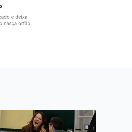
o
çado e deixa
ho nasça órfão.