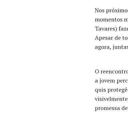
Nos próximo
momentos mai
Tavares) faz
Apesar de to
agora, junta
O reencontro
a jovem per
quis protegê
visivelment
promessa de