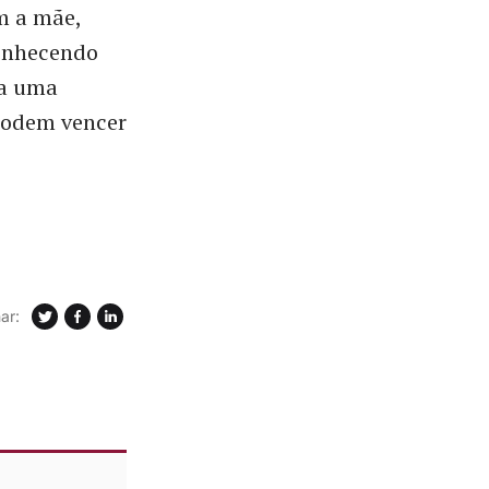
m a mãe,
conhecendo
ca uma
podem vencer
ar: