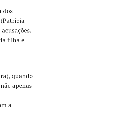
m dos
(Patrícia
 acusações.
a filha e
ira), quando
 mãe apenas
om a