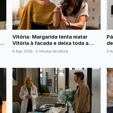
Vitória: Margarida tenta matar
Pá
nis
Vitória à facada e deixa toda a
de
família em choque
vi
6 Ago 2026
·
2 minutos de leitura
5 A