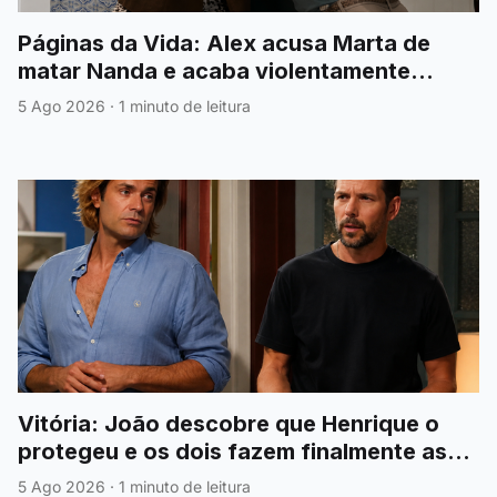
Páginas da Vida: Alex acusa Marta de
matar Nanda e acaba violentamente
agredido
5 Ago 2026
·
1 minuto de leitura
Vitória: João descobre que Henrique o
protegeu e os dois fazem finalmente as
pazes
5 Ago 2026
·
1 minuto de leitura