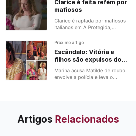
Clarice é feita refém por
mafiosos
Clarice é raptada por mafiosos
italianos em A Protegida,
deixando Jorge desesperado
para salvá-la. Um dos episódios
Próximo artigo
mais intensos da novela da TVI.
Escândalo: Vitória e
filhos são expulsos do
prédio e ficam na rua!
Marina acusa Matilde de roubo,
envolve a polícia e leva o
condomínio a expulsar a família
de Vitória. Conflito atinge nível
chocante e vira caos no prédio.
Artigos
Relacionados