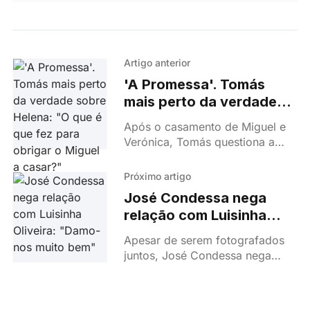
Artigo anterior
'A Promessa'. Tomás
mais perto da verdade
sobre Helena: "O que é
Após o casamento de Miguel e
que fez para obrigar o
Verónica, Tomás questiona a
Miguel a casar?"
verdadeira natureza da união,
enquanto Miguel revela a sua
Próximo artigo
vontade de vingança contra
José Condessa nega
todos que considera
relação com Luisinha
responsáveis pela sua situação.
Oliveira: "Damo-nos
Apesar de serem fotografados
muito bem"
juntos, José Condessa nega
qualquer relação com Luisinha
Oliveira. O ator afirma que se
trata, apenas, de uma amizade