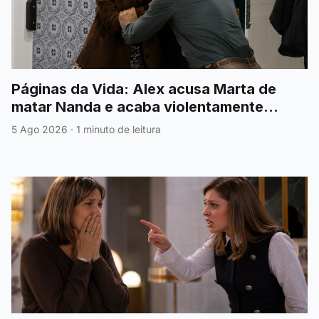
Páginas da Vida: Alex acusa Marta de
matar Nanda e acaba violentamente
agredido
5 Ago 2026
·
1 minuto de leitura