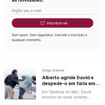
as novidades.
Digite seu e-mail
Inscreva-se
Sem spam. Sem tagarelice. Cancele a inscrição a
qualquer momento.
Artigo anterior
Alberto agride David e
despede-o em fúria em
'Senhora do Mar'
Em ‘Senhora do Mar’, David
envolve-se numa violenta
discussão com Renato e tudo