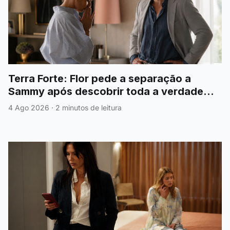
Terra Forte: Flor pede a separação a
Sammy após descobrir toda a verdade
sobre António
4 Ago 2026
·
2 minutos de leitura