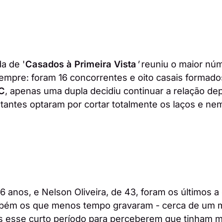
a de '
Casados à Primeira Vista
'
reuniu o maior nú
sempre: foram 16 concorrentes e oito casais formad
C
, apenas uma dupla decidiu continuar a relação dep
tantes optaram por cortar totalmente os laços e n
46 anos, e Nelson Oliveira, de 43, foram os últimos a
mbém os que menos tempo gravaram - cerca de um m
es esse curto período para perceberem que tinham