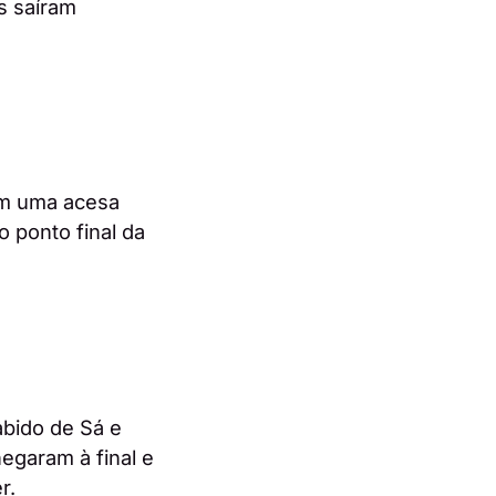
s saíram
am uma acesa
 ponto final da
abido de Sá e
egaram à final e
r.