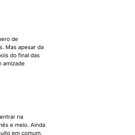
mero de
os. Mas apesar da
ois do final das
em amizade
 entrar na
ês e meio. Ainda
 muito em comum.