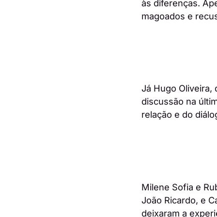
às diferenças. Ap
magoados e recus
Já Hugo Oliveira,
discussão na últi
relação e do diál
Milene Sofia e Ru
João Ricardo, e C
deixaram a experi