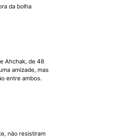
ora da bolha
ute Ahchak, de 48
r uma amizade, mas
ão entre ambos.
, não resistiram