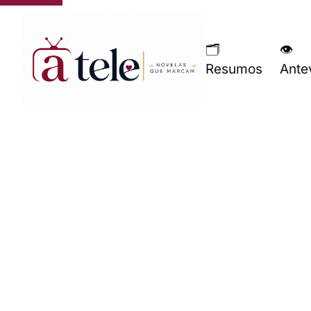
🗂
👁
Resumos
Ante