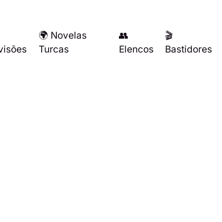
🌍 Novelas
👥
🎬
visões
Turcas
Elencos
Bastidores