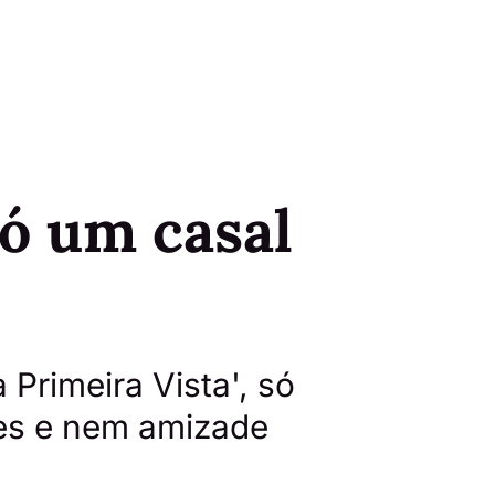
só um casal
Primeira Vista', só
ões e nem amizade