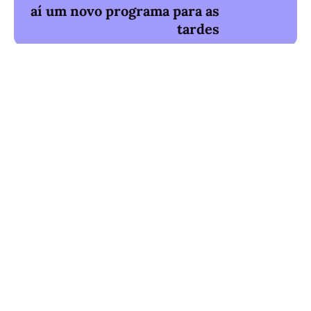
aí um novo programa para as
tardes
Também poderá gostar