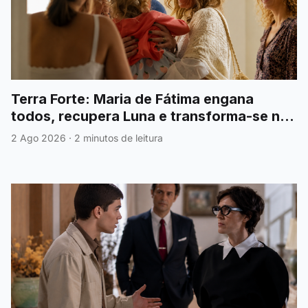
Terra Forte: Maria de Fátima engana
todos, recupera Luna e transforma-se na
grande heroína
2 Ago 2026
·
2 minutos de leitura