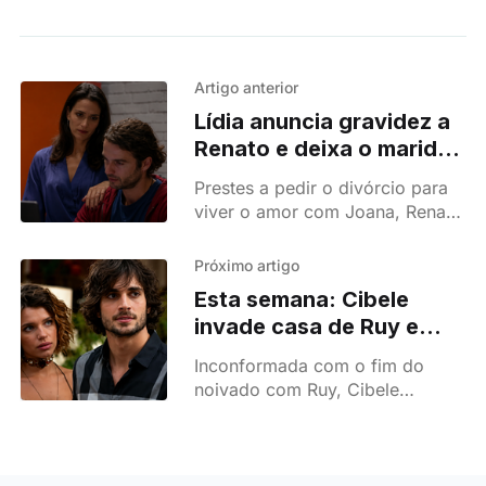
Artigo anterior
Lídia anuncia gravidez a
Renato e deixa o marido
em choque em Páginas
Prestes a pedir o divórcio para
da Vida
viver o amor com Joana, Renato
recebe uma notícia inesperada
de Lídia que muda tudo.
Próximo artigo
Esta semana: Cibele
invade casa de Ruy e
promete descobrir quem
Inconformada com o fim do
é o pai do filho de Ritinha
noivado com Ruy, Cibele
em A Força do Querer
provoca Ritinha e promete
descobrir quem é o verdadeiro
pai do bebé.