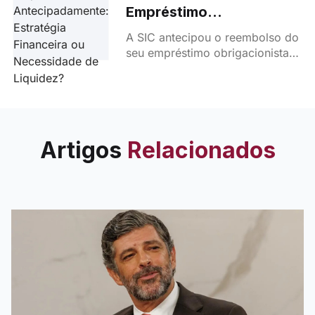
Empréstimo
Antecipadamente:
A SIC antecipou o reembolso do
Estratégia Financeira ou
seu empréstimo obrigacionista
Necessidade de
de 16,1 milhões de euros.
Liquidez?
Estratégia inteligente de gestão
financeira ou resposta a
desafios económicos?
Analisamos o impacto desta
Artigos
Relacionados
decisão.