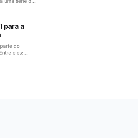
ta uma série de
casamento de
I para a
n
 parte do
ela da TVI.