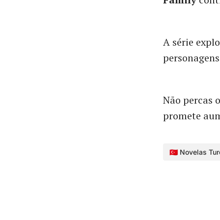
A série expl
personagens 
Não percas o
promete aum
🇹🇷 Novelas Tu