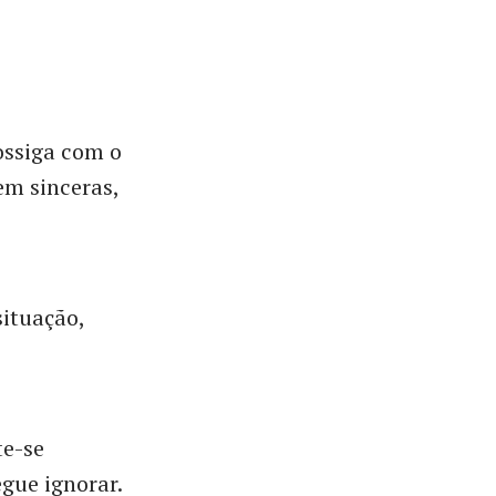
ossiga com o
em sinceras,
ituação,
te-se
egue ignorar.