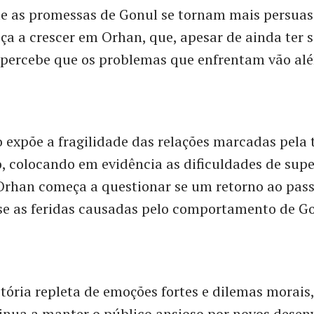
e as promessas de Gonul se tornam mais persuasi
a a crescer em Orhan, que, apesar de ainda ter 
 percebe que os problemas que enfrentam vão al
o expõe a fragilidade das relações marcadas pela 
 colocando em evidência as dificuldades de supe
Orhan começa a questionar se um retorno ao pas
 se as feridas causadas pelo comportamento de G
tória repleta de emoções fortes e dilemas morais
inua a manter o público ansioso por novos desen