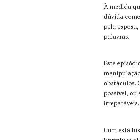
À medida qu
dúvida começ
pela esposa,
palavras.
Este episódi
manipulação,
obstáculos. 
possível, ou
irreparáveis.
Com esta his
Family
cont