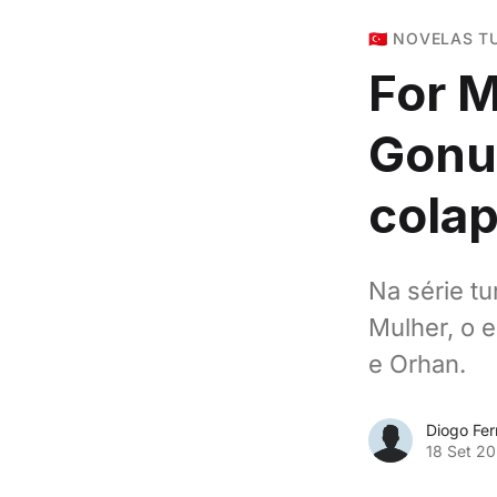
🇹🇷 NOVELAS 
For M
Gonul
cola
Na série tu
Mulher, o 
e Orhan.
Diogo Fe
18 Set 2