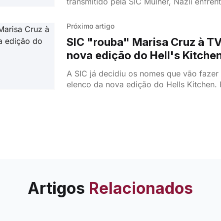
transmitido pela SIC Mulher, Nazli enfren
emoções intensas ao ponderar sobre o 
fachada com Ferit.
Próximo artigo
SIC "rouba" Marisa Cruz à TV
nova edição do Hell's Kitche
A SIC já decidiu os nomes que vão fazer
elenco da nova edição do Hells Kitchen. Entre eles:
Marisa Cruz que salta do programa Cong
Artigos
Relacionados