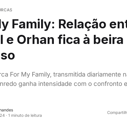
TURCAS
y Family: Relação en
 e Orhan fica à beira
pso
rca For My Family, transmitida diariamente 
enredo ganha intensidade com o confronto 
rnandes
Compartilh
024
·
1 minuto de leitura