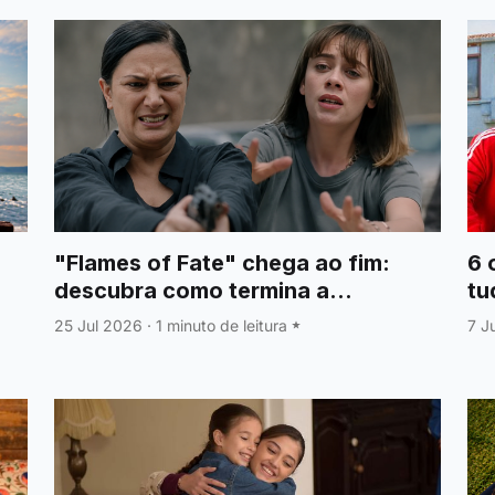
"Flames of Fate" chega ao fim:
6 
descubra como termina a
tu
emocionante série turca
25 Jul 2026
·
1 minuto de leitura
7 J