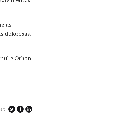
ue as
s dolorosas.
onul e Orhan
ar: