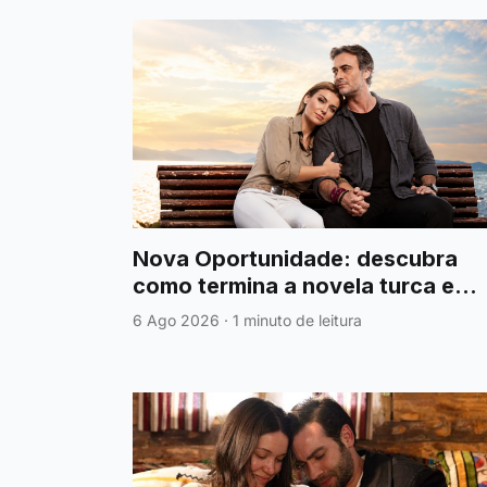
Nova Oportunidade: descubra
como termina a novela turca e
quem fica junto no emocionante
6 Ago 2026
·
1 minuto de leitura
final