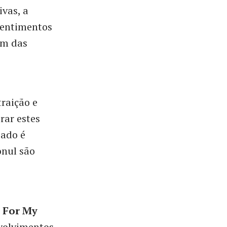
vas, a
sentimentos
ém das
traição e
rar estes
sado é
onul são
,
For My
volvimentos.