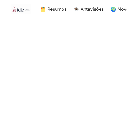
🗂 Resumos
👁 Antevisões
🌍 Nov