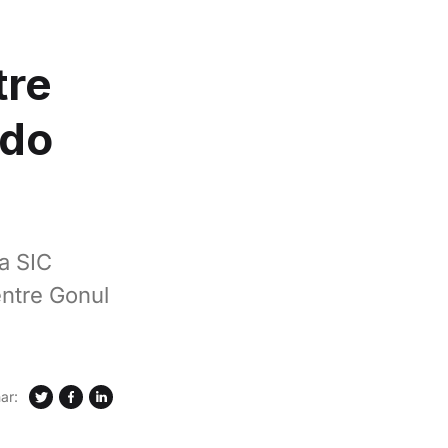
tre
 do
na SIC
entre Gonul
ar: