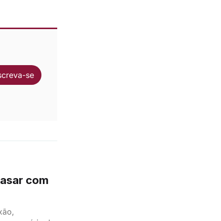
screva-se
 casar com
xão,