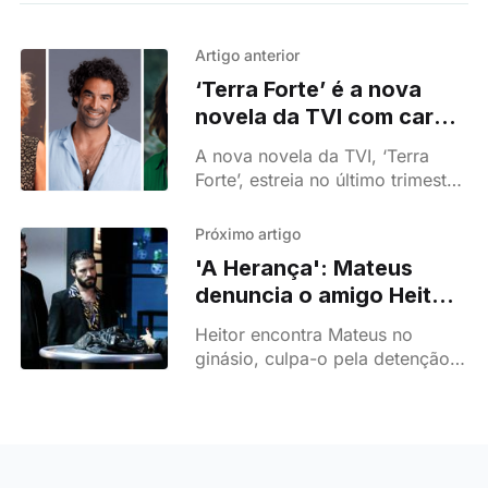
Artigo anterior
‘Terra Forte’ é a nova
novela da TVI com caras
que vieram da SIC
A nova novela da TVI, ‘Terra
Forte’, estreia no último trimestre
do ano e junta Benedita Pereira,
José Fidalgo e João Catarré
Próximo artigo
numa trama com gravações no
'A Herança': Mateus
Brasil e nos Açores.
denuncia o amigo Heitor
à polícia!
Heitor encontra Mateus no
ginásio, culpa-o pela detenção
de Silva e que se o lote não
tivesse saído estragado, não
tinham sido apanhados. Mateus