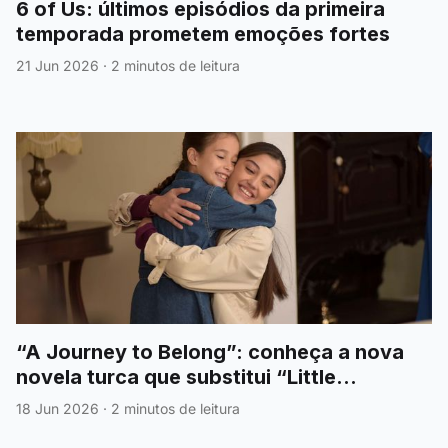
6 of Us: últimos episódios da primeira
temporada prometem emoções fortes
21 Jun 2026
·
2 minutos de leitura
“A Journey to Belong”: conheça a nova
novela turca que substitui “Little
Sunshine” na SIC Mulher
18 Jun 2026
·
2 minutos de leitura