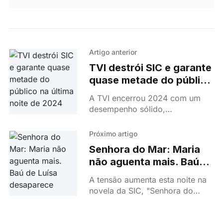
Artigo anterior
TVI destrói SIC e garante
quase metade do público
na última noite de 2024
A TVI encerrou 2024 com um
desempenho sólido,
consolidando a liderança na
noite de passagem de ano.
Próximo artigo
Senhora do Mar: Maria
não aguenta mais. Baú
de Luísa desaparece
A tensão aumenta esta noite na
novela da SIC, "Senhora do
Mar", com Abel (Zeca Medeiros)
a pressionar Maria (Júlia Palha)