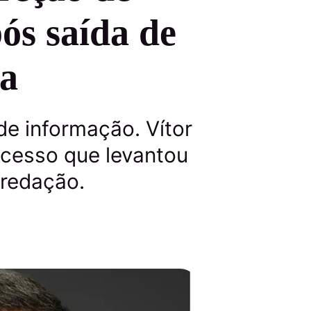
ós saída de
ra
de informação. Vítor
ocesso que levantou
 redação.