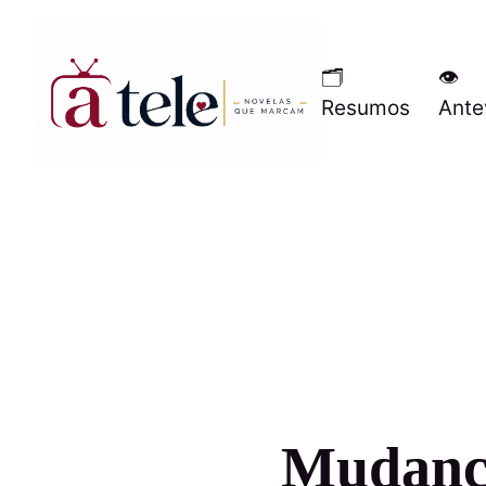
🗂
👁
Resumos
Ante
Mudança