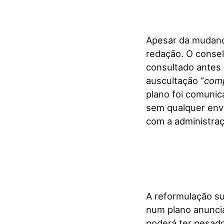
Apesar da mudança
redação. O conse
consultado antes 
auscultação “
comp
plano foi comunic
sem qualquer env
com a administraç
A reformulação s
num plano anunci
poderá ter pesado