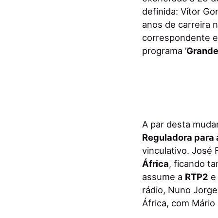
definida: Vítor G
anos de carreira 
correspondente e
programa ’
Grande
A par desta muda
Reguladora para 
vinculativo. José
África
, ficando t
assume a
RTP2
e
rádio, Nuno Jorge 
África, com Mário