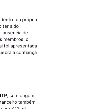
dentro da própria
 ter sido
a ausência de
us membros, o
ial foi apresentada
uebra a confiança
RTP
, com origem
inanceiro também
para 341 mil