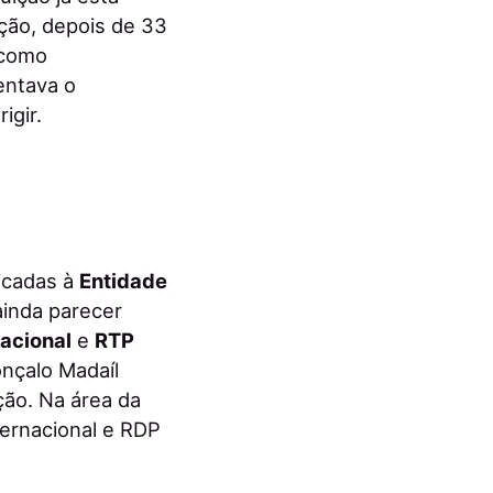
ação, depois de 33
 como
entava o
igir.
icadas à
Entidade
inda parecer
nacional
e
RTP
nçalo Madaíl
ção. Na área da
nternacional e RDP