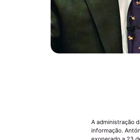
A administração 
informação. Antóni
exonerado a 23 de