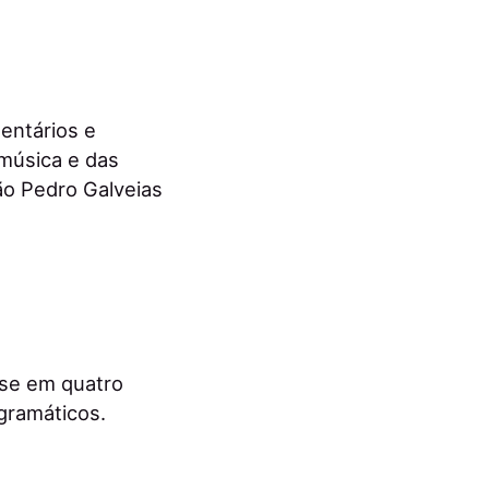
entários e
 música e das
ão Pedro Galveias
-se em quatro
gramáticos.