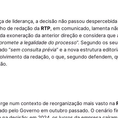
 de liderança, a decisão não passou despercebida 
lho de redação da
RTP
, em comunicado, lamenta não
da exoneração da anterior direção e considera que 
romete a legalidade do processo
”. Segundo os se
ado “
sem consulta prévia
” e a nova estrutura editor
olvimento da redação, o que, segundo defendem, q
ão.
urge num contexto de reorganização mais vasto na
ado pelo Governo em outubro passado. O cenário f
 na decisão: em 2024, os lucros da empresa caíram 