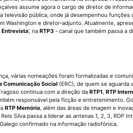
onçalves assume agora o cargo de diretor de inform
na televisão pública, onde já desempenhou funções
m Washington e diretor-adjunto. Atualmente, apres
 Entrevista
’, na
RTP3
- canal que também passa a dir
nça, várias nomeações foram formalizadas e comun
a Comunicação Social
(ERC), de quem se aguarda a
 Fragoso continua com a direção da
RTP1
,
RTP Inter
ambém responsável pela ficção e entretenimento. Go
 a
RTP Memória
, além das áreas de imagem e inova
Reis Silva passa a liderar as antenas 1, 2, 3, RDP I
 Galego confirmado na informação radiofónica.