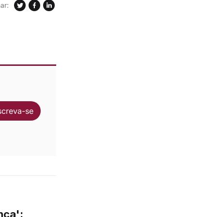
ar:
screva-se
nça':