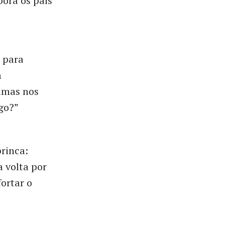
bora os pais
l para
m
imas nos
igo?”
rinca:
a volta por
ortar o