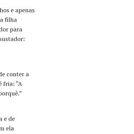
lhos e apenas
a filha
dor para
sustador:
de conter a
 fria: “A
porquê.”
a e de
m ela