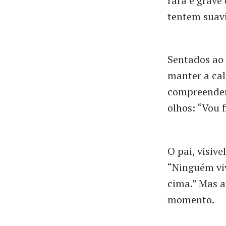
rara e grave
tentem suavi
Sentados ao 
manter a cal
compreender
olhos: “Vou 
O pai, visiv
“Ninguém viv
cima.” Mas a
momento.