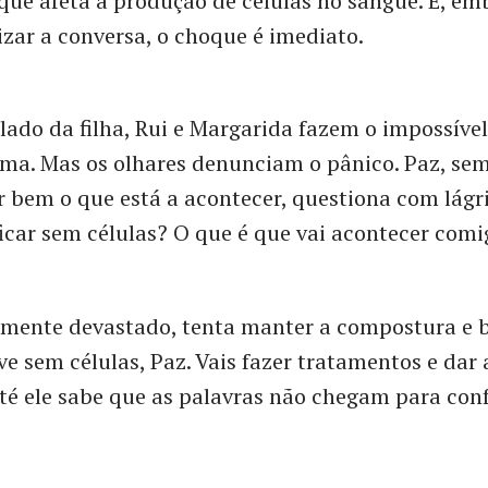
 que afeta a produção de células no sangue. E, em
zar a conversa, o choque é imediato.
lado da filha, Rui e Margarida fazem o impossíve
ma. Mas os olhares denunciam o pânico. Paz, se
 bem o que está a acontecer, questiona com lágr
ficar sem células? O que é que vai acontecer com
elmente devastado, tenta manter a compostura e b
e sem células, Paz. Vais fazer tratamentos e dar 
té ele sabe que as palavras não chegam para conf