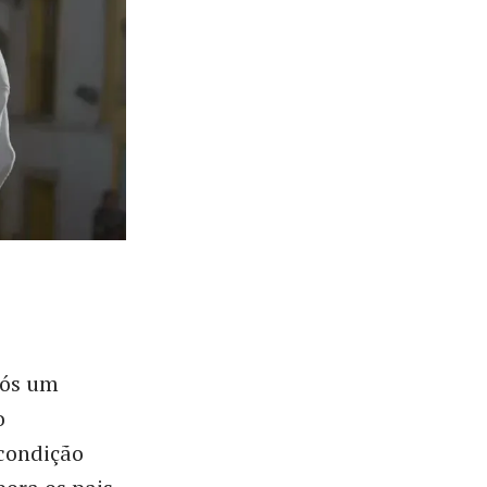
pós um
o
 condição