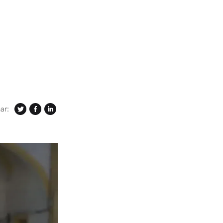
'
ar: