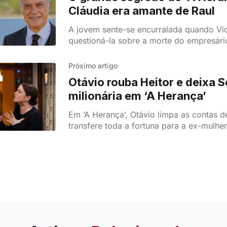
Cláudia era amante de Raul
A jovem sente-se encurralada quando Vi
questioná-la sobre a morte do empresári
quem acredite que ela é a verdadeira cu
Próximo artigo
Otávio rouba Heitor e deixa S
milionária em ‘A Herança’
Em ‘A Herança’, Otávio limpa as contas d
transfere toda a fortuna para a ex-mulher
Descobre a reviravolta surpreendente.