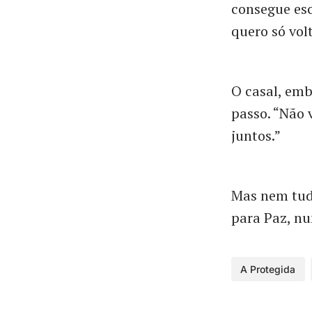
consegue es
quero só vol
O casal, emb
passo. “Não 
juntos.”
Mas nem tudo
para Paz, nu
A Protegida