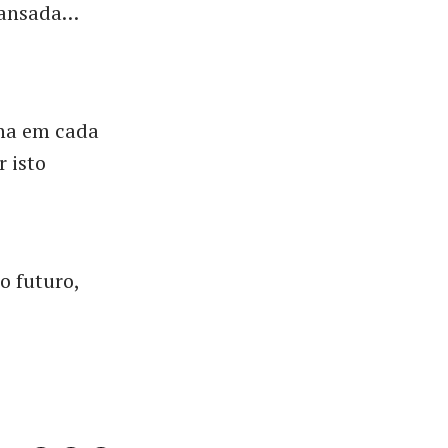
cansada…
lha em cada
r isto
o futuro,