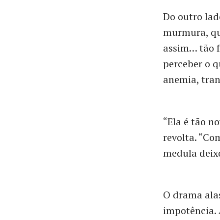
Do outro lad
murmura, qua
assim… tão 
perceber o q
anemia, tran
“Ela é tão n
revolta. “Co
medula deixo
O drama alas
impotência. 