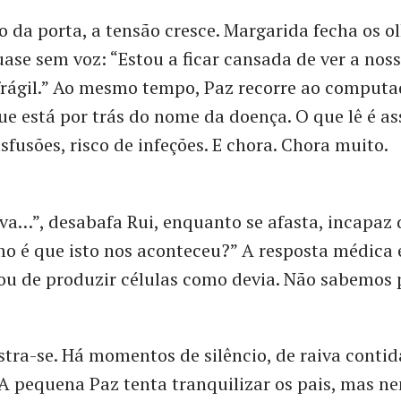
o da porta, a tensão cresce. Margarida fecha os o
se sem voz: “Estou a ficar cansada de ver a noss
frágil.” Ao mesmo tempo, Paz recorre ao computa
ue está por trás do nome da doença. O que lê é as
sfusões, risco de infeções. E chora. Chora muito.
ova…”, desabafa Rui, enquanto se afasta, incapaz 
mo é que isto nos aconteceu?” A resposta médica é
u de produzir células como devia. Não sabemos 
tra-se. Há momentos de silêncio, de raiva contid
A pequena Paz tenta tranquilizar os pais, mas ne