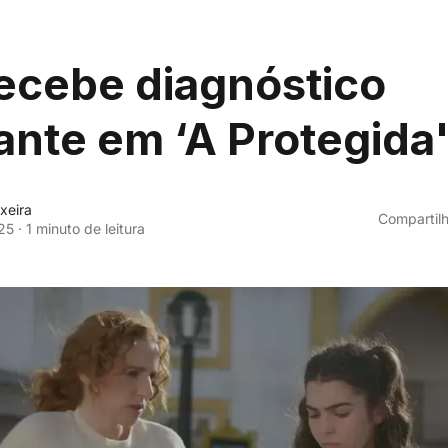
ecebe diagnóstico
nte em ‘A Protegida
xeira
Compartilh
25
·
1 minuto de leitura