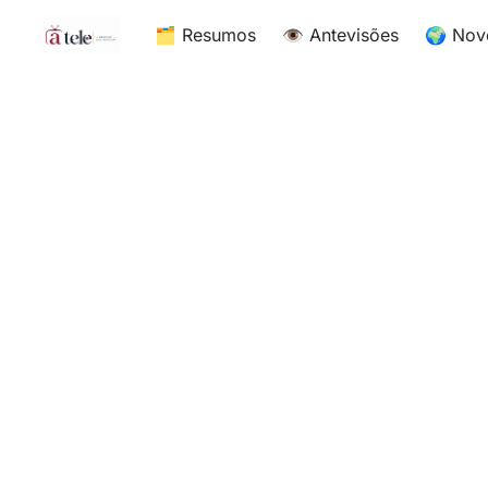
🗂 Resumos
👁 Antevisões
🌍 Nov