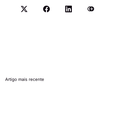
Artigo mais recente
Cacau: Majoris poderá
desvendar todos os segredos
de Simone