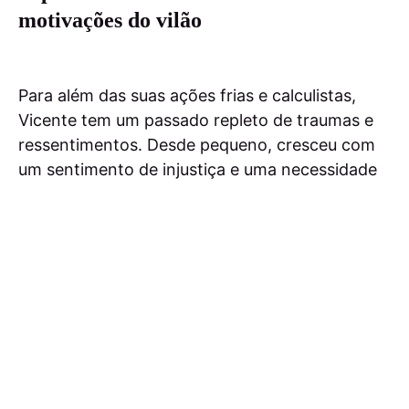
motivações do vilão
Para além das suas ações frias e calculistas,
Vicente tem um passado repleto de traumas e
ressentimentos. Desde pequeno, cresceu com
um sentimento de injustiça e uma necessidade
de provar que pode controlar tudo e todos.
"Ele
sempre achou que merecia mais do que lhe foi
dado e que tinha o direito de tomar o que
quisesse."
No entanto,
Ricardo Pereira
alerta que não se