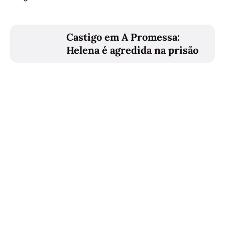
Castigo em A Promessa:
Helena é agredida na prisão
Artigo mais antigo
A Protegida: Mónica confessa
crime e declara-se a José
Diogo
Junte-se à comunidade do
aTele | Novelas, Televisão e
Ficção. Registe-se