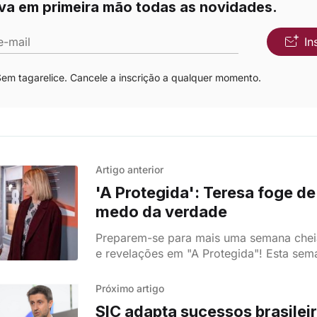
va em primeira mão todas as novidades.
e-mail
In
m tagarelice. Cancele a inscrição a qualquer momento.
Artigo anterior
'A Protegida': Teresa foge de
medo da verdade
Preparem-se para mais uma semana che
e revelações em "A Protegida"! Esta sem
de Teresa volta a assombrá-la, trazendo 
segredos e mágoas que prometem abalar 
Próximo artigo
familiares.
SIC adapta sucessos brasileir