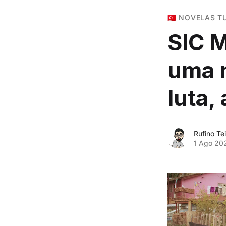
🇹🇷 NOVELAS 
SIC M
uma n
luta,
Rufino Tei
1 Ago 20