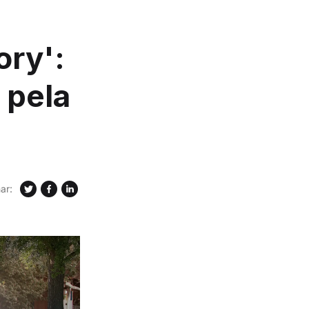
ory':
 pela
ar: