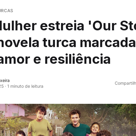
TURCAS
ulher estreia 'Our St
ovela turca marcada
 amor e resiliência
xeira
Compartilh
25
·
1 minuto de leitura