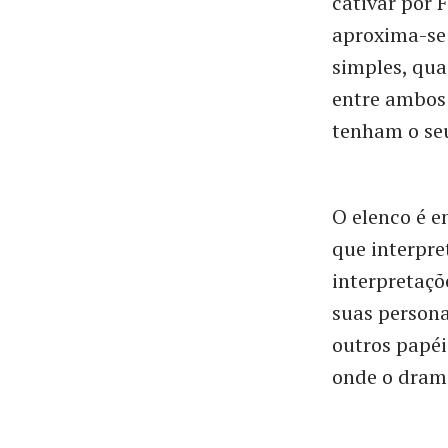
cativar por 
aproxima-se 
simples, qua
entre ambos
tenham o seu
O elenco é 
que interpre
interpretaçõ
suas persona
outros papéi
onde o dram