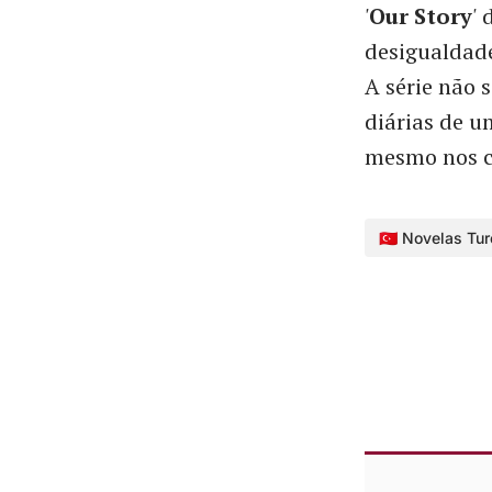
'
Our Story
'
d
desigualdade
A série não 
diárias de u
mesmo nos c
🇹🇷 Novelas Tu