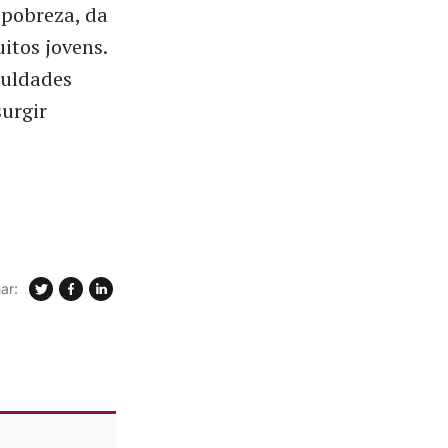
 pobreza, da
itos jovens.
culdades
urgir
ar: