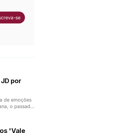
screva-se
 JD por
ia de emoções
ana, o passado
à tona
as estruturas
os 'Vale