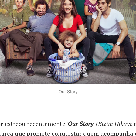
Our Story
er
estreou recentemente '
Our Story
'
(
Bizim Hikaye
n
turca que promete conquistar quem acompanha 