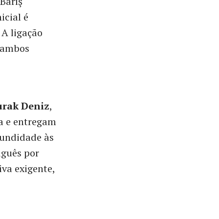
Barış
icial é
 A ligação
e ambos
urak Deniz
,
ca e entregam
fundidade às
uguês por
iva exigente,