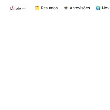
🗂 Resumos
👁 Antevisões
🌍 Nov