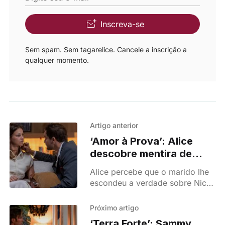
Inscreva-se
Sem spam. Sem tagarelice. Cancele a inscrição a
qualquer momento.
Artigo anterior
‘Amor à Prova’: Alice
descobre mentira de
Tomás e confronto
Alice percebe que o marido lhe
termina em lágrimas
escondeu a verdade sobre Nico.
O confronto com Tomás é
intenso e deixa o casamento à
Próximo artigo
beira da rutura em ‘Amor à
‘Terra Forte’: Sammy