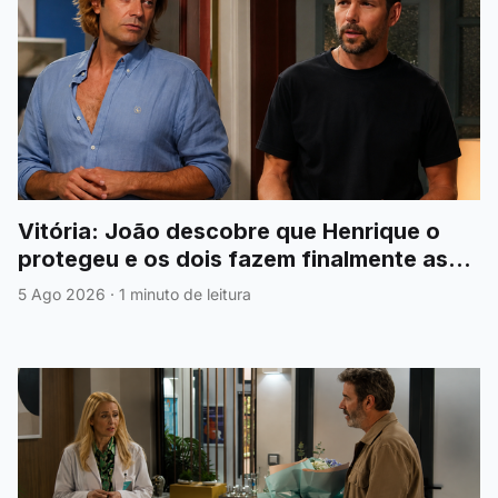
Vitória: João descobre que Henrique o
protegeu e os dois fazem finalmente as
pazes
5 Ago 2026
·
1 minuto de leitura