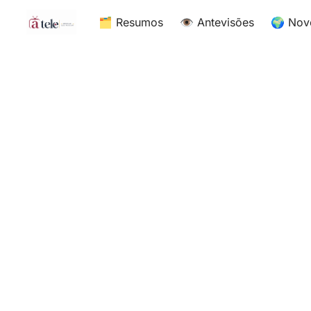
🗂 Resumos
👁 Antevisões
🌍 Nov