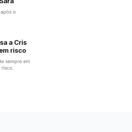
 Sara
o após o
sa a Cris
em risco
sde sempre em
risco.