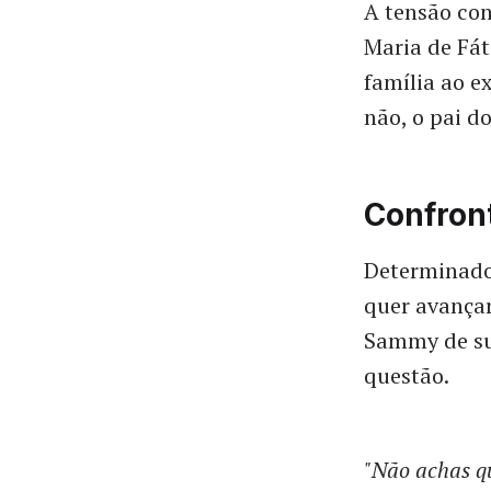
A tensão co
Maria de Fát
família ao e
não, o pai d
Confron
Determinado 
quer avançar
Sammy de su
questão.
"Não achas qu