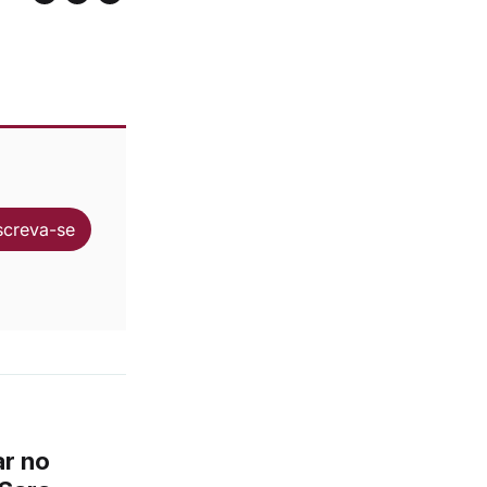
screva-se
ar no