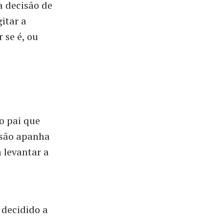
a decisão de
itar a
 se é, ou
o pai que
isão apanha
 levantar a
, decidido a