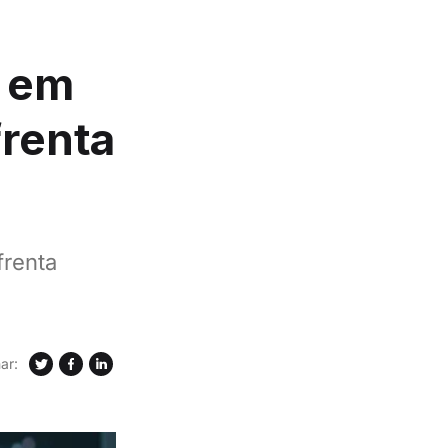
e em
frenta
frenta
ar: