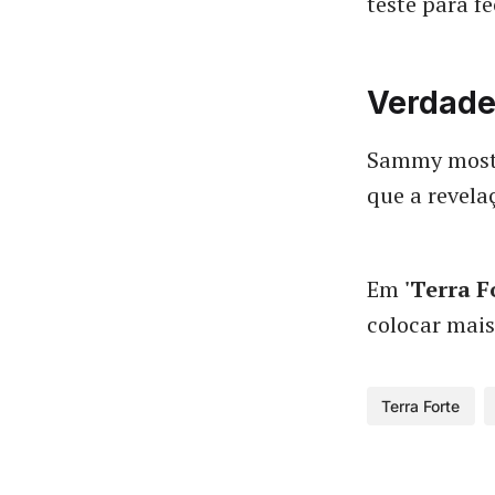
teste para f
Verdade 
Sammy mostr
que a revela
Em
'Terra F
colocar mais
Terra Forte