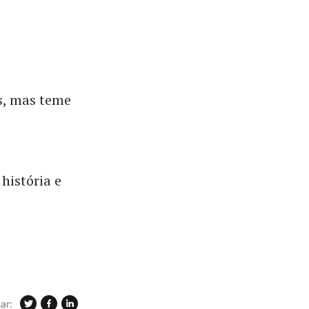
s, mas teme
história e
ar: