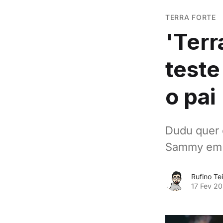
TERRA FORTE
'Terr
teste
o pai
Dudu quer 
Sammy em '
Rufino Tei
17 Fev 2