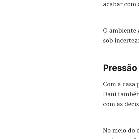
acabar com a
O ambiente 
sob incertez
Pressão
Com a casa pr
Dani também
com as deci
No meio do c