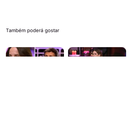
Também poderá gostar
25 de abril de 2026
1 de outubro de 2025
Maria João Bastos
Diana Chaves
abre o coração em
confirma: “Vêm aí
‘Alta Definição’ este
mais Casados à
sábado
Primeira Vista!”