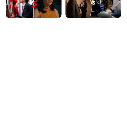
24 de junho de 2026
23 de junho de 2026
A Madrasta volta a
'Vitória' lidera e trava
perder para Vitória e
estreia de 'A
vê SIC recuperar
Madrasta' na TVI
liderança no horário
nobre
Junte-se à comunidade do