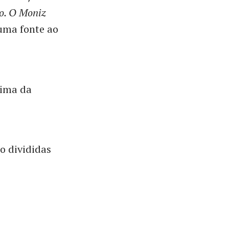
ão. O Moniz
 uma fonte ao
cima da
o divididas