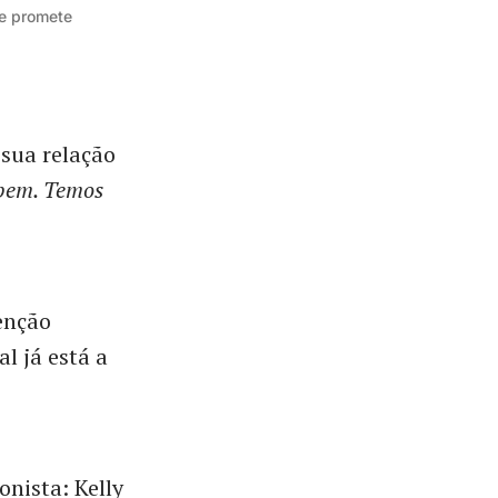
e promete 
 sua relação
bem. Temos
enção
l já está a
onista: Kelly