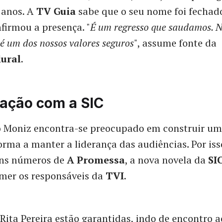
6 anos. A
TV Guia
sabe que o seu nome foi fechad
nfirmou a presença. "
É um regresso que saudamos. N
 é um dos nossos valores seguros
", assume fonte da
lural
.
ação com a SIC
o Moniz encontra-se preocupado em construir u
forma a manter a liderança das audiências. Por iss
ons números de
A Promessa
, a nova novela da
SI
emer os responsáveis da
TVI
.
 Rita Pereira estão garantidas, indo de encontro a