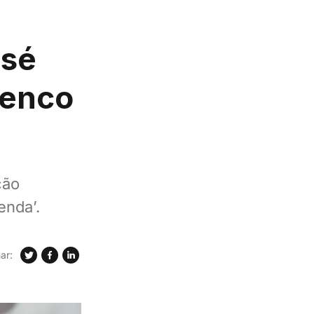
osé
lenco
ção
enda’.
ar: