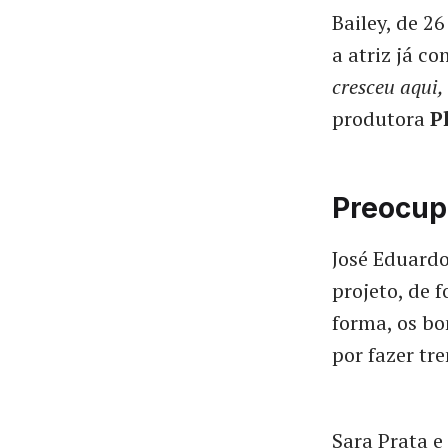
Bailey, de 2
a atriz já co
cresceu aqui,
produtora
P
Preocup
José Eduard
projeto, de 
forma, os b
por fazer tr
Sara Prata e