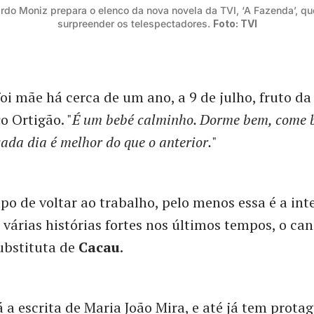
rdo Moniz prepara o elenco da nova novela da TVI, ‘A Fazenda’, qu
surpreender os telespectadores. 
Foto: TVI
foi mãe há cerca de um ano, a 9 de julho, fruto da
 Ortigão. "
É um bebé calminho. Dorme bem, come 
cada dia é melhor do que o anterior.
"
po de voltar ao trabalho, pelo menos essa é a int
 várias histórias fortes nos últimos tempos, o cana
ubstituta de
Cacau
.
 a escrita de Maria João Mira, e até já tem protag