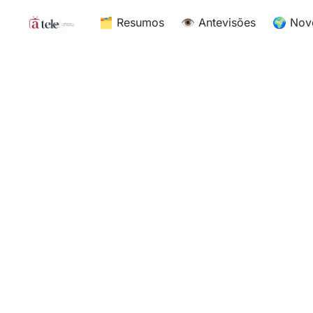
🗂 Resumos
👁 Antevisões
🌍 Nov