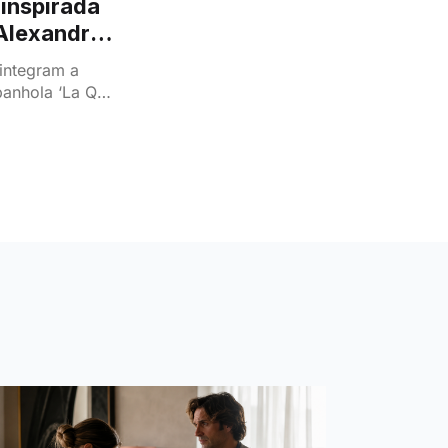
inspirada
Alexandra
integram a
panhola ‘La Que