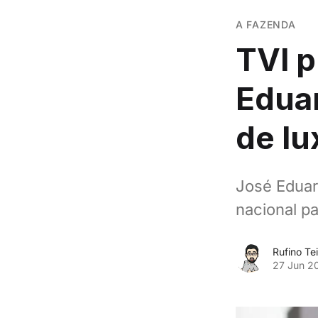
A FAZENDA
TVI p
Edua
de lu
José Eduar
nacional pa
Rufino Tei
27 Jun 2