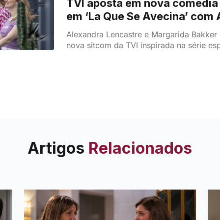
TVI aposta em nova comédia 
em ‘La Que Se Avecina’ com 
Lencastre e filha no elenco
Alexandra Lencastre e Margarida Bakker 
nova sitcom da TVI inspirada na série es
Se Avecina’.
Artigos
Relacionados