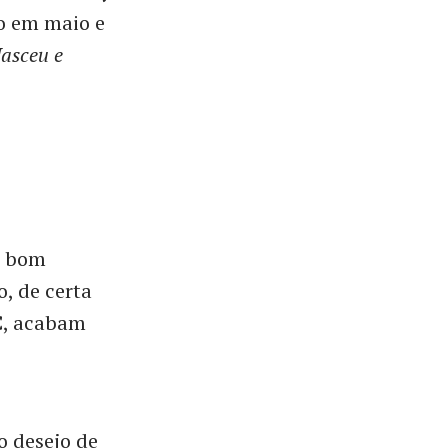
o em maio e
asceu e
m bom
o, de certa
C
, acabam
o desejo de