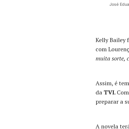
José Edua
Kelly Bailey 
com Lourenço
muita sorte, 
Assim, é tem
da
TVI
. Com
preparar a s
A novela terá