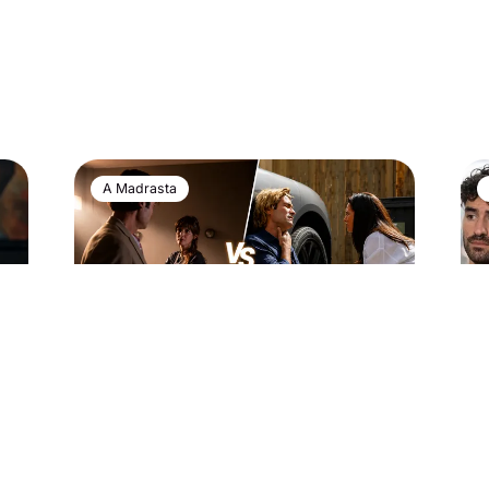
A Madrasta
7 d
23 de junho de 2026
'A
ra
'Vitória' lidera e trava estreia de
em
'A Madrasta' na TVI
'V