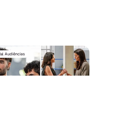
📊 Audiências
e janeiro de 2026
mor à Prova' estreia na TVI
 segundo lugar e perde para
itória' no segundo episódio