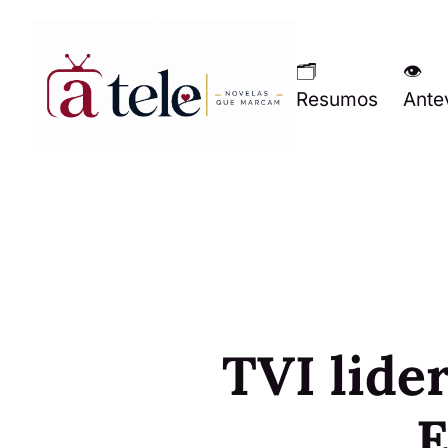
🗂
👁
Resumos
Ante
TVI lide
E