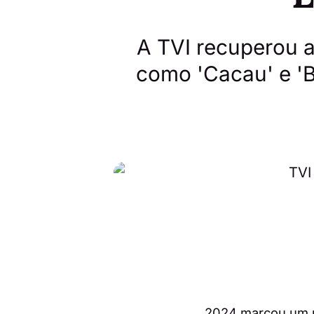
A TVI recuperou 
como 'Cacau' e 'B
2024 marcou um p