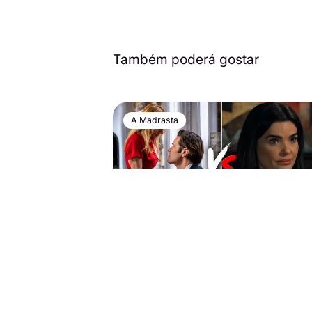
Também poderá gostar
A Madrasta
24 de junho de 2026
A Madrasta volta a perder pa
Vitória e vê SIC recuperar