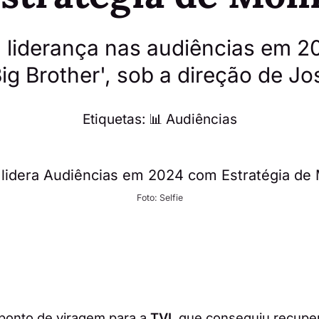
a liderança nas audiências em 
ig Brother', sob a direção de J
Etiquetas:
📊 Audiências
Foto: Selfie
onto de viragem para a
TVI
, que conseguiu recuper