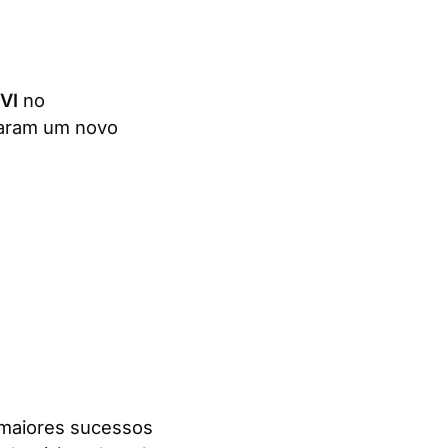
VI
no
caram um novo
 maiores sucessos