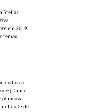
a Stellar
tiva
ente em 2019
r temas
e dedica a
mez). Cinco
e planeava
abilidade de