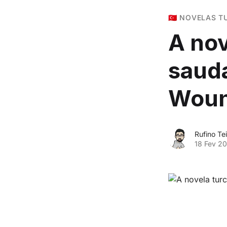
🇹🇷 NOVELAS 
A nov
sauda
Woun
Rufino Tei
18 Fev 2