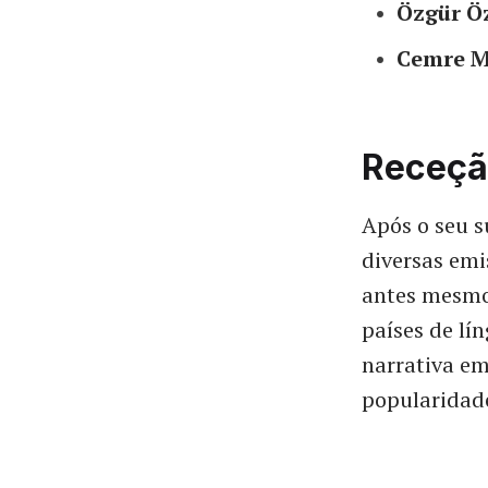
Özgür Ö
Cemre M
Receçã
Após o seu s
diversas emi
antes mesmo 
países de lí
narrativa em
popularidade