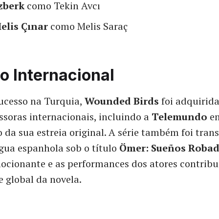
zberk
como Tekin Avcı
elis Çınar
como Melis Saraç
o Internacional
ucesso na Turquia,
Wounded Birds
foi adquirida
ssoras internacionais, incluindo a
Telemundo
em
da sua estreia original. A série também foi tran
ngua espanhola sob o título
Ömer: Sueños Roba
ocionante e as performances dos atores contribu
 global da novela.