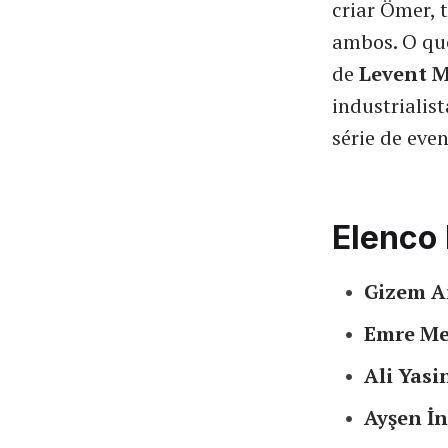
criar Ömer,
ambos. O que
de
Levent 
industriali
série de eve
Elenco 
Gizem A
Emre Me
Ali Yas
Ayşen İn