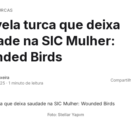
TURCAS
ela turca que deixa
de na SIC Mulher:
ded Birds
xeira
Compartilh
025
·
1 minuto de leitura
Foto: Stellar Yapım