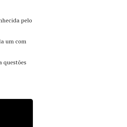
onhecida pelo
ada um com
da questões