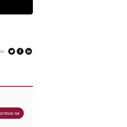
ar:
screva-se