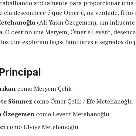
 trabalhando arduamente para proporcionar uma 
 ela desconhece é que Ömer é, na verdade, filho
Metehanoğlu
(Ali Yasin Özegemen), um influente
sta. O destino une Meryem, Ömer e Levent, desen
ntos que exploram laços familiares e segredos do 
Principal
rıkan
como Meryem Çelik
te Sönmez
como Ömer Çelik / Efe Metehanoğlu
in Özegemen
como Levent Metehanoğlu
ci
como Ulviye Metehanoğlu