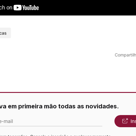
rcas
Compartilh
va em primeira mão todas as novidades.
e-mail
In