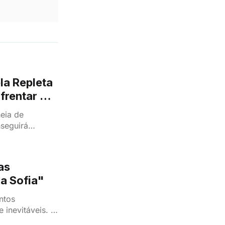
la Repleta
frentar A
heia de
seguirá
 passado e
tudo sobre o
VI!
as
 a Sofia"
ntos
 inevitáveis. O
o (José Mata)