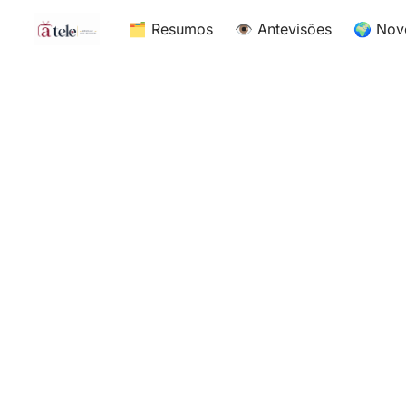
🗂 Resumos
👁 Antevisões
🌍 Nov