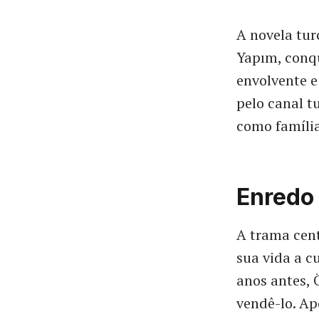
A novela tu
Yapım, conqu
envolvente e
pelo canal t
como família,
Enredo
A trama cen
sua vida a c
anos antes, 
vendê-lo. A