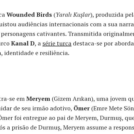
rca
Wounded Birds
(
Yaralı Kuşlar
), produzida pel
istou audiências internacionais com a sua narra
 personagens cativantes. Transmitida originalm
urco
Kanal D
, a
série turca
destaca-se por aborda
 identidade e resiliência.
tra-se em
Meryem
(Gizem Arıkan), uma jovem qu
uidar de seu irmão adotivo,
Ömer
(Emre Mete Sön
Ömer foi entregue ao pai de Meryem, Durmuş, qu
pós a prisão de Durmuş, Meryem assume a respons