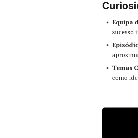
Curios
Equipa 
sucesso 
Episódi
aproxima
Temas C
como iden