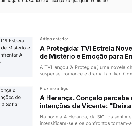
m tagarelice. Cancele a inscrição a qualquer momento.
Artigo anterior
A Protegida: TVI Estreia Nove
de Mistério e Emoção para En
Herança da SIC
A TVI lançou ‘A Protegida’, uma novela c
suspense, romance e drama familiar. Con
Mariana (Matilde Reymão) libertar-se do
enfrentar Jorge (Paulo Pires)? Descobre 
Próximo artigo
primeiro episódio desta nova aposta da T
A Herança. Gonçalo percebe 
intenções de Vicente: "Deixa
Na novela A Herança, da SIC, os sentime
intensificam-se e os confrontos tornam-se
mais recente embate surge entre Gonçal