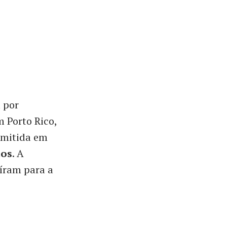
 por
 Porto Rico,
smitida em
dos
. A
íram para a