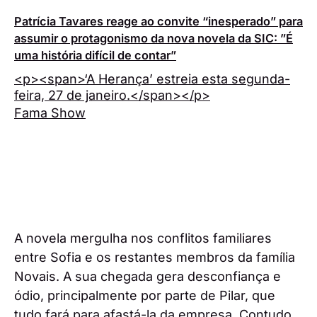
Patrícia Tavares reage ao convite “inesperado” para
assumir o protagonismo da nova novela da SIC: ”É
uma história difícil de contar”
<p><span>‘A Herança’ estreia esta segunda-
feira, 27 de janeiro.</span></p>
Fama Show
A novela mergulha nos conflitos familiares
entre Sofia e os restantes membros da família
Novais. A sua chegada gera desconfiança e
ódio, principalmente por parte de Pilar, que
tudo fará para afastá-la da empresa. Contudo,