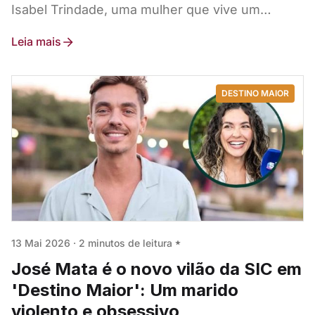
Isabel Trindade, uma mulher que vive um
casamento de fachada com um vilão sem
Leia mais
escrúpulos.
DESTINO MAIOR
13 Mai 2026
·
2 minutos de leitura
José Mata é o novo vilão da SIC em
'Destino Maior': Um marido
violento e obsessivo