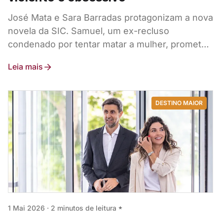
José Mata e Sara Barradas protagonizam a nova
novela da SIC. Samuel, um ex-recluso
condenado por tentar matar a mulher, promete
não dar tréguas a Lúcia na sucessora de
Leia mais
"Vitória".
DESTINO MAIOR
1 Mai 2026
·
2 minutos de leitura