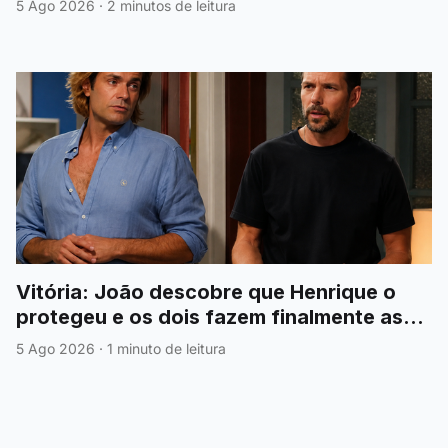
5 Ago 2026
·
2 minutos de leitura
Vitória: João descobre que Henrique o
protegeu e os dois fazem finalmente as
pazes
5 Ago 2026
·
1 minuto de leitura