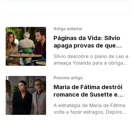
Artigo anterior
Páginas da Vida: Sílvio
apaga provas de que
matou Nanda
Sílvio descobre o plano de Leo e
ameaça Yolanda para a obrigar
a mentir a Olívia. Saiba o que
acontece.
Próximo artigo
Maria de Fátima destrói
romance de Susette e
Leumi em 'Terra Forte'
A estratégia de Maria de Fátima
volta a fazer estragos. Depois
de manipular Susette, a vilã
consegue afastá-la de Leumi e
aponta-lhe um novo alvo