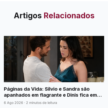
amoroso.
Artigos
Relacionados
Páginas da Vida: Sílvio e Sandra são
apanhados em flagrante e Dinis fica em
choque
6 Ago 2026
·
2 minutos de leitura