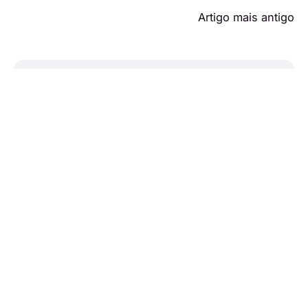
Artigo mais antigo
Carolina Loureiro Revela-se
Confiante em Cenas Picantes
em O Clube da SIC
Também poderá gostar