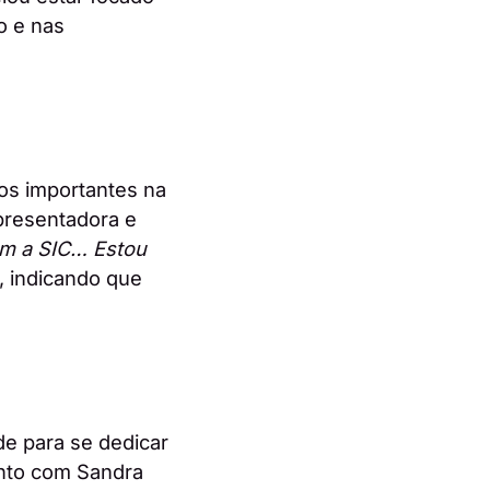
o e nas
tos importantes na
presentadora e
om a SIC… Estou
r, indicando que
de para se dedicar
nto com Sandra