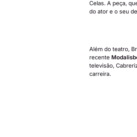
Celas. A peça, qu
do ator e o seu d
Além do teatro, B
recente
Modalisb
televisão, Cabrer
carreira.