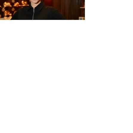
de março de 2026
ura Dutra prepara mudança
ra o Brasil e aposta em
rreira internacional