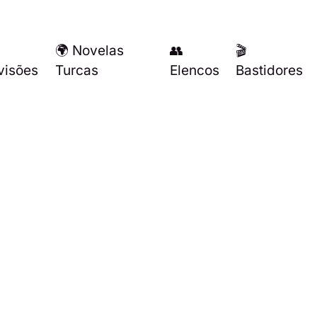
🌍 Novelas
👥
🎬
visões
Turcas
Elencos
Bastidores