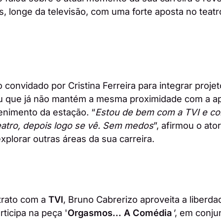
, longe da televisão, com uma forte aposta no teatr
 convidado por Cristina Ferreira para integrar proje
ou que já não mantém a mesma proximidade com a a
tenimento da estação. “
Estou de bem com a TVI e c
atro, depois logo se vê. Sem medos
”, afirmou o ato
xplorar outras áreas da sua carreira.
trato com a
TVI
, Bruno Cabrerizo aproveita a liberda
rticipa na peça '
Orgasmos... A Comédia
'
, em conju