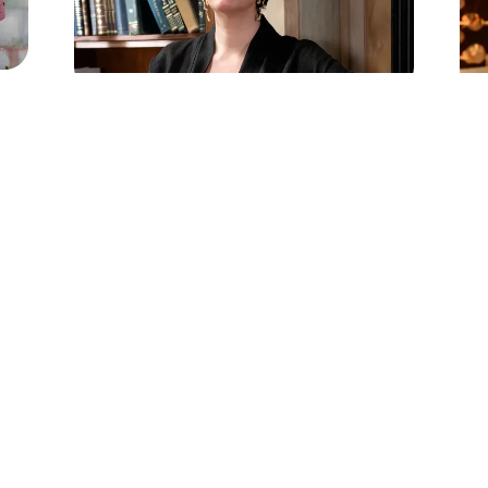
4 de março de 2026
4 
Anabela Moreira rende-se às
La
vo:
novelas: “Sou feliz a fazer
pa
novelas”
ca