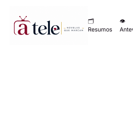
🗂
👁
Resumos
Ante