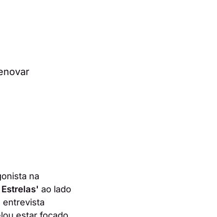
gonista na
Estrelas'
ao lado
 entrevista
elou estar focado