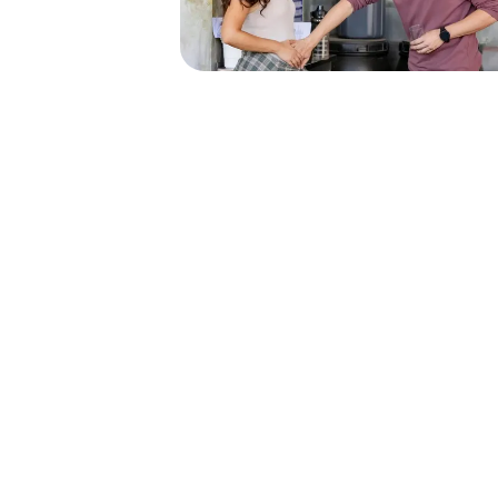
3 de junho de 2026
Sofia Ribeiro e João Jesus
assumem namoro em exclusi
"Estamos felizes!"