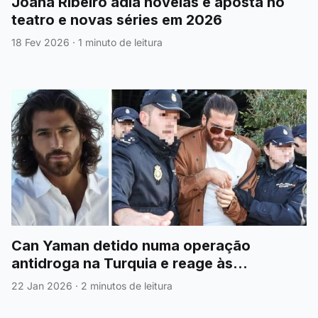
Joana Ribeiro adia novelas e aposta no
teatro e novas séries em 2026
18 Fev 2026
·
1 minuto de leitura
Can Yaman detido numa operação
antidroga na Turquia e reage às
acusações
22 Jan 2026
·
2 minutos de leitura