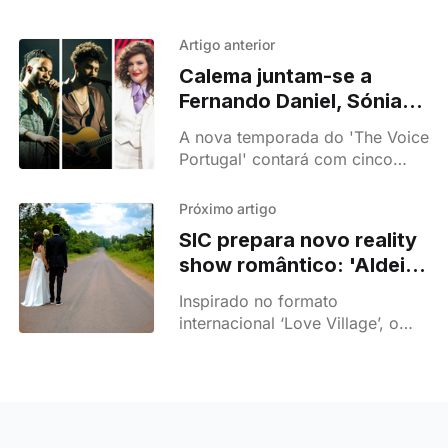
Artigo anterior
Calema juntam-se a
Fernando Daniel, Sónia
Tavares e Sara Correia
A nova temporada do 'The Voice
no novo 'The Voice
Portugal' contará com cinco
Portugal'
mentores. Calema são a grande
novidade, juntando-se a
Próximo artigo
Fernando Daniel, Sónia Tavares
SIC prepara novo reality
e Sara Correia.
show romântico: 'Aldeia
do Amor' estreia em
Inspirado no formato
setembro
internacional ‘Love Village’, o
programa junta desconhecidos
numa aldeia em busca de um
amor verdadeiro.