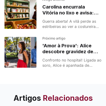
Carolina encurrala
Vitória no lixo e avisa:
"Voltas, morres!"
Guerra aberta! A vilã perde as
estribeiras ao ver a costureira
herdar os seus bens e promete
acabar com a vida da rival se
Próximo artigo
ela mudar-se para Santa Rainha.
'Amor à Prova': Alice
descobre gravidez de
Sara e confirma que
Confronto no hospital! Ligada ao
Tomás a anda a drogar!
soro, Alice é apanhada de
surpresa com a gestação da
rival, enquanto Cris jura amor
eterno e tenta desmascarar o
vilão.
Artigos
Relacionados