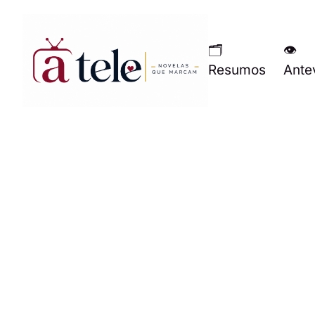
🗂
👁
Resumos
Ante