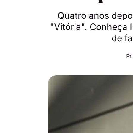
Quatro anos depois
"Vitória". Conheça
de f
Et