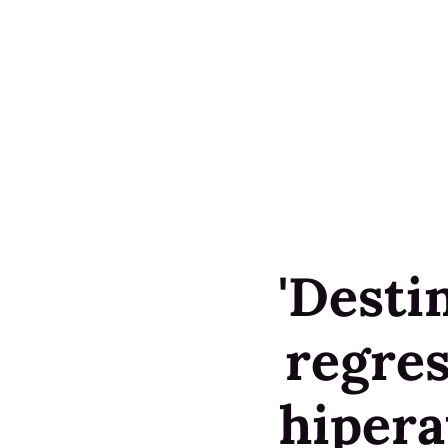
'Desti
regres
hipera