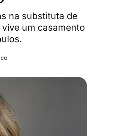
as na substituta de
e vive um casamento
ulos.
nco