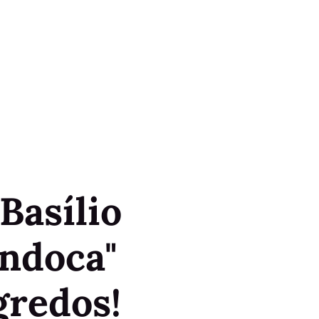
Basílio
ondoca"
gredos!