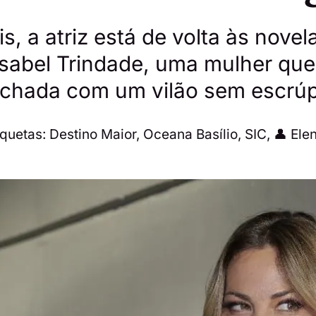
, a atriz está de volta às novel
 Isabel Trindade, uma mulher qu
achada com um vilão sem escrúp
iquetas:
Destino Maior
,
Oceana Basílio
,
SIC
,
👤 Ele