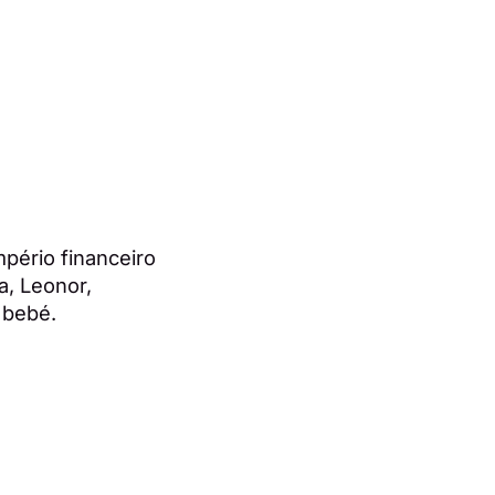
pério financeiro
a, Leonor,
 bebé.