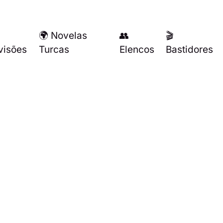
🌍 Novelas
👥
🎬
visões
Turcas
Elencos
Bastidores