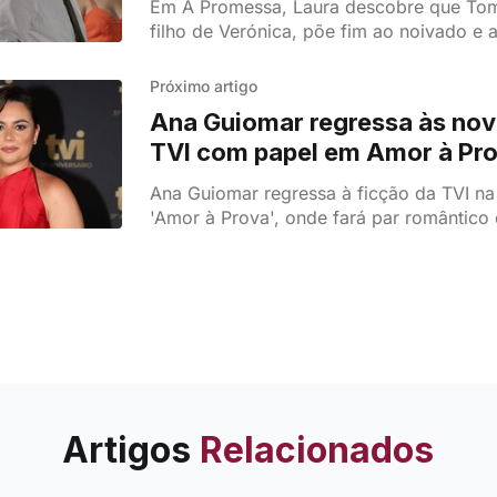
Em A Promessa, Laura descobre que Tom
filho de Verónica, põe fim ao noivado e 
Miguel, deixando claro que não quer mai
família Fontes Morais.
Próximo artigo
Ana Guiomar regressa às nov
TVI com papel em Amor à Pr
Ana Guiomar regressa à ficção da TVI na
'Amor à Prova', onde fará par romântic
Amaral. A atriz fala ainda sobre o filme O
Saudade.
Artigos
Relacionados