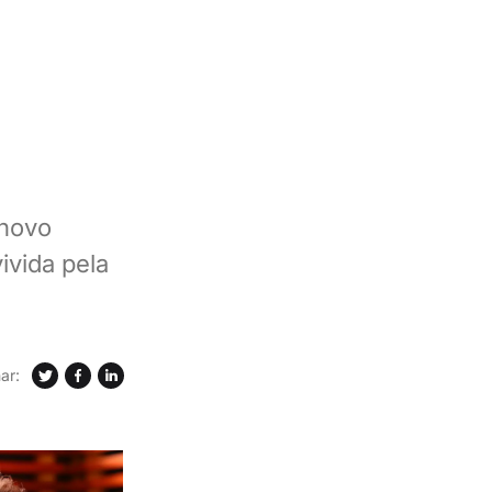
 novo
ivida pela
ar: