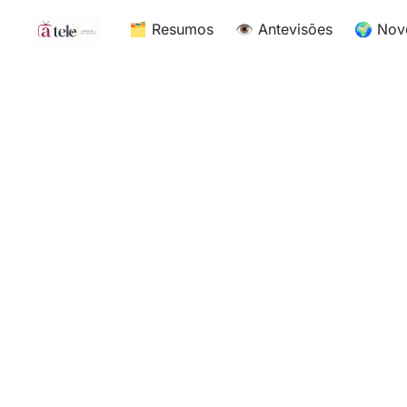
🗂 Resumos
👁 Antevisões
🌍 Nov