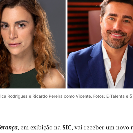
rica Rodrigues e Ricardo Pereira como Vicente. Fotos: 
E-Talenta
 e 
S
erança
, em exibição na
SIC
, vai receber um novo 