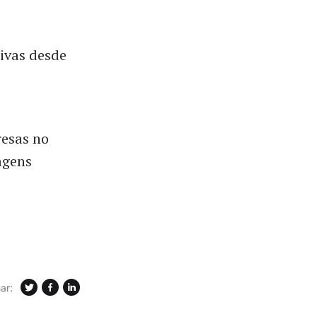
sivas desde
resas no
agens
ar: