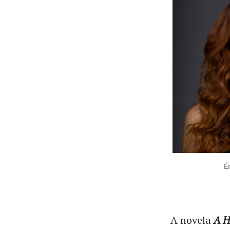
É
A novela
A H