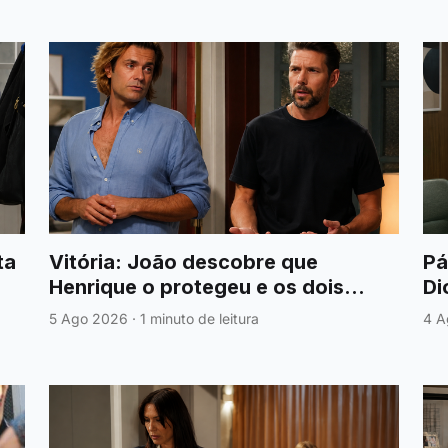
ta
Vitória: João descobre que
Pá
Henrique o protegeu e os dois
Di
fazem finalmente as pazes
de
5 Ago 2026
·
1 minuto de leitura
4 A