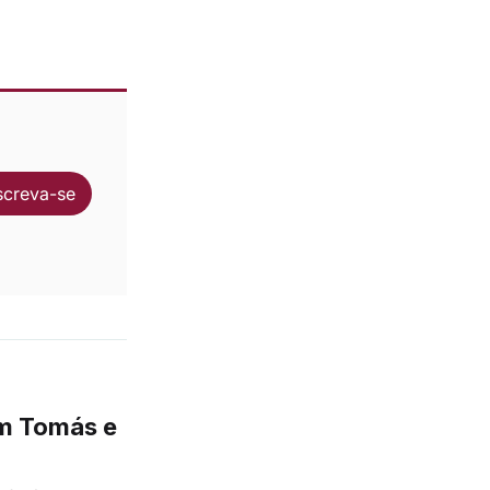
screva-se
m Tomás e