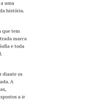
a a uma
da história.
m que tem
ntrada marca
Sofia e toda
.
r diante os
cada. A
as,
spostos a ir