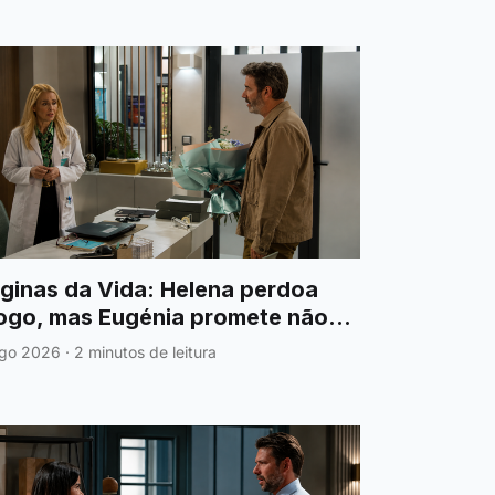
ginas da Vida: Helena perdoa
ogo, mas Eugénia promete não
sistir dele
go 2026
·
2 minutos de leitura