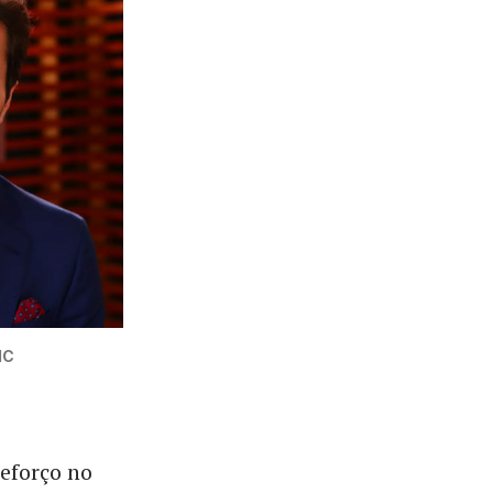
IC
reforço no