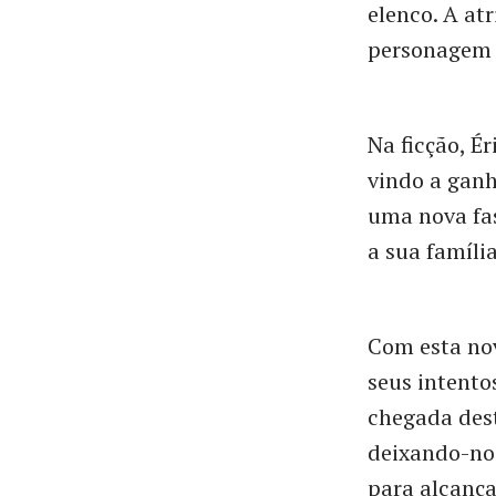
elenco. A at
personagem q
Na ficção, É
vindo a ganh
uma nova fase
a sua famíli
Com esta nov
seus intento
chegada dest
deixando-nos
para alcança