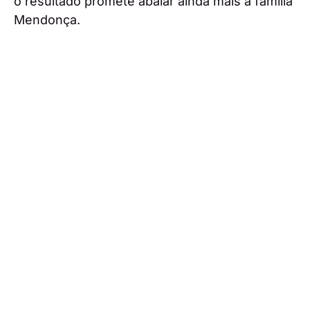
o resultado promete abalar ainda mais a família
Mendonça.
Com o passado a regressar em
força,
‘Vitória’
entra numa nova fase, repleta
de segredos, memórias ocultas e verdades
prestes a vir à tona.