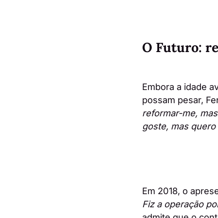
O Futuro: r
Embora a idade av
possam pesar, Fe
reformar-me, mas 
goste, mas quero 
Em 2018, o apresen
Fiz a operação po
admite que o cont