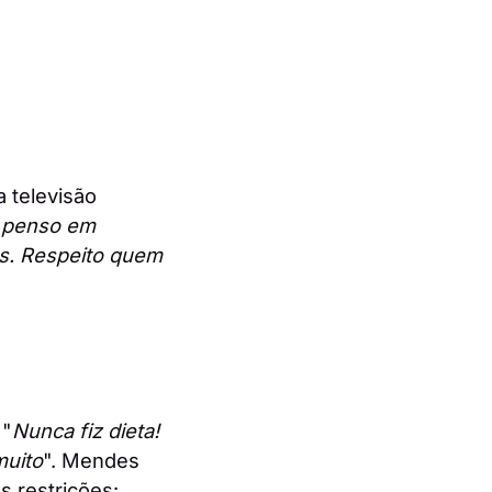
 televisão
 penso em
os. Respeito quem
 "
Nunca fiz dieta!
muito
". Mendes
 restrições: