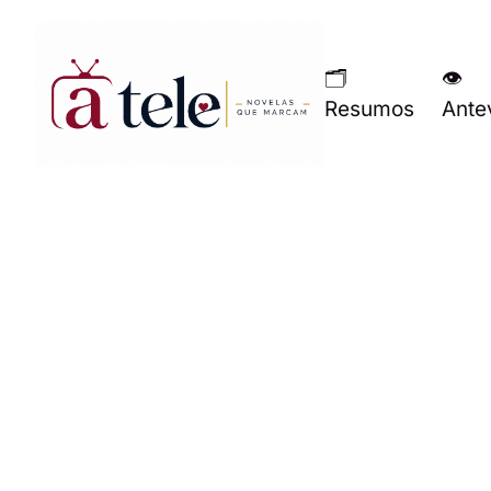
🗂
👁
Resumos
Ante