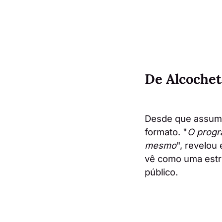
D
e Alcoche
Desde que assumi
formato. "
O progr
mesmo
", revelou
vê como uma estr
público.