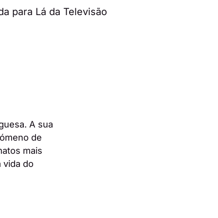
guesa. A sua
enómeno de
matos mais
 vida do