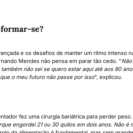
eformar-se?
ançada e os desafios de manter um ritmo intenso na
rnando Mendes não pensa em parar tão cedo. "
Não
também não sei se quero estar aqui até aos 80 an
que o meu futuro não passe por isso
", explicou.
tador fez uma cirurgia bariátrica para perder peso.
rque engordei 21 ou 30 quilos em dois anos. Não é 
rolo da alimentação é fundamental, mas sem grandes