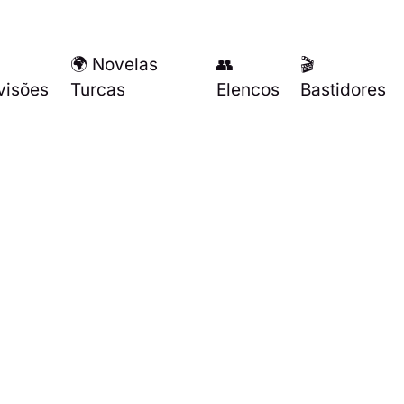
🌍 Novelas
👥
🎬
visões
Turcas
Elencos
Bastidores